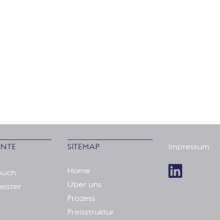
NTE
SITEMAP
Impressum
Home
buch
Über uns
eister
Prozess
Preisstruktur