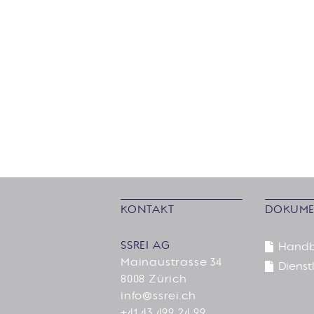
KONTAKT
DOKUME
SSREI AG
Hand
Mainaustrasse 34
Dienstl
8008 Zürich
info@ssrei.ch
+41 43 499 24 99