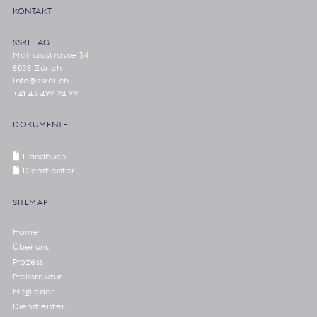
KONTAKT
SSREI AG
Mainaustrasse 34
8008 Zürich
info@ssrei.ch
+41 43 499 24 99
DOKUMENTE
Handbuch
Dienstleister
SITEMAP
Home
Über uns
Prozess
Preisstruktur
Mitglieder
Dienstleister