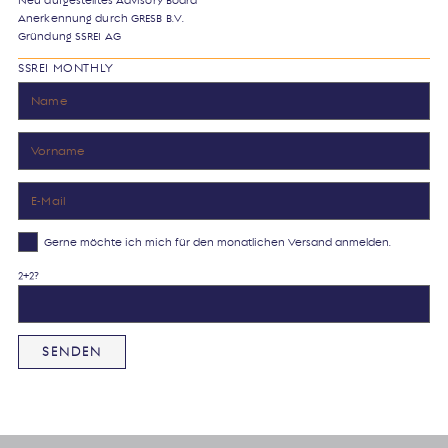
Neu aufgestelltes Advisory Board
Anerkennung durch GRESB B.V.
Gründung SSREI AG
SSREI MONTHLY
Gerne möchte ich mich für den monatlichen Versand anmelden.
2+2?