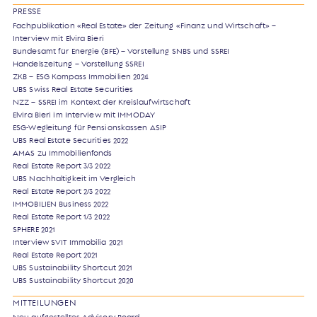
PRESSE
Fachpublikation «Real Estate» der Zeitung «Finanz und Wirtschaft» –
Interview mit Elvira Bieri
Bundesamt für Energie (BFE) – Vorstellung SNBS und SSREI
Handelszeitung – Vorstellung SSREI
ZKB – ESG Kompass Immobilien 2024
UBS Swiss Real Estate Securities
NZZ – SSREI im Kontext der Kreislaufwirtschaft
Elvira Bieri im Interview mit IMMODAY
ESG-Wegleitung für Pensionskassen ASIP
UBS Real Estate Securities 2022
AMAS zu Immobilienfonds
Real Estate Report 3/3 2022
UBS Nachhaltigkeit im Vergleich
Real Estate Report 2/3 2022
IMMOBILIEN Business 2022
Real Estate Report 1/3 2022
SPHERE 2021
Interview SVIT Immobilia 2021
Real Estate Report 2021
UBS Sustainability Shortcut 2021
UBS Sustainability Shortcut 2020
MITTEILUNGEN