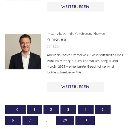
WEITERLESEN
Interview mit Andreas Meyer
Primavesi
25.11.25
Andreas Meyer Primavesi, Geschäftsleiter des
Vereins Minergie zum Thema «Minergie und
MuKEn 2025 – eine lange Geschichte wird
fortgeschrieben». Wer…
WEITERLESEN
1
2
3
4
5
6
7
…
29