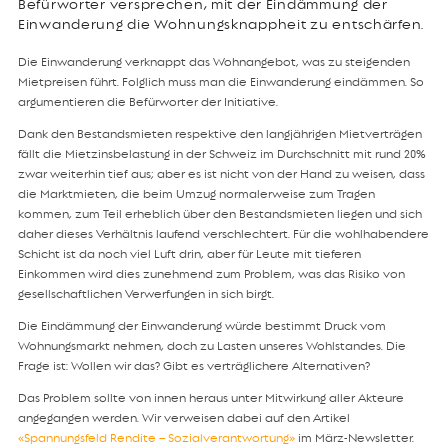
Befürworter versprechen, mit der Eindämmung der
Einwanderung die Wohnungsknappheit zu entschärfen.
Die Einwanderung verknappt das Wohnangebot, was zu steigenden
Mietpreisen führt. Folglich muss man die Einwanderung eindämmen. So
argumentieren die Befürworter der Initiative.
Dank den Bestandsmieten respektive den langjährigen Mietverträgen
fällt die Mietzinsbelastung in der Schweiz im Durchschnitt mit rund 20%
zwar weiterhin tief aus; aber es ist nicht von der Hand zu weisen, dass
die Marktmieten, die beim Umzug normalerweise zum Tragen
kommen, zum Teil erheblich über den Bestandsmieten liegen und sich
daher dieses Verhältnis laufend verschlechtert. Für die wohlhabendere
Schicht ist da noch viel Luft drin, aber für Leute mit tieferen
Einkommen wird dies zunehmend zum Problem, was das Risiko von
gesellschaftlichen Verwerfungen in sich birgt.
Die Eindämmung der Einwanderung würde bestimmt Druck vom
Wohnungsmarkt nehmen, doch zu Lasten unseres Wohlstandes. Die
Frage ist: Wollen wir das? Gibt es verträglichere Alternativen?
Das Problem sollte von innen heraus unter Mitwirkung aller Akteure
angegangen werden. Wir verweisen dabei auf den Artikel
«Spannungsfeld Rendite – Sozialverantwortung»
im März-Newsletter.