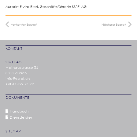
Autorin: Elvira Bieri, Geschäftsführerin SSREI AG
Vorheriger Beitrag
Nächster Beitrag
KONTAKT
SSREI AG
Mainaustrasse 34
8008 Zürich
info@ssrei.ch
+41 43 499 24 99
DOKUMENTE
Handbuch
Dienstleister
SITEMAP