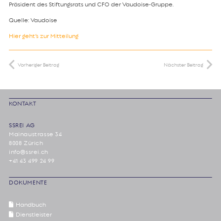
Präsident des Stiftungsrats und CFO der Vaudoise-Gruppe.
Quelle: Vaudoise
Hier geht’s zur Mitteilung
Vorheriger Beitrag
Nächster Beitrag
KONTAKT
SSREI AG
Mainaustrasse 34
8008 Zürich
info@ssrei.ch
+41 43 499 24 99
DOKUMENTE
Handbuch
Dienstleister