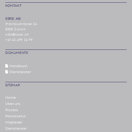
KONTAKT
SSREI AG
Mainaustrasse 34
8008 Zürich
info@ssrei.ch
+41 43 499 24 99
DOKUMENTE
Handbuch
Dienstleister
SITEMAP
Home
Über uns
Prozess
Preisstruktur
Mitglieder
Dienstleister