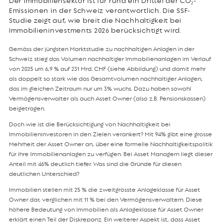
Der Immobiliensektor ist für rund ein Drittel der CO₂-
Emissionen in der Schweiz verantwortlich. Die SSF-
Studie zeigt auf, wie breit die Nachhaltigkeit bei
Immobilieninvestments 2026 berücksichtigt wird.
Gemäss der jüngsten Marktstudie zu nachhaltigen Anlagen in der
Schweiz stieg das Volumen nachhaltiger Immobilienanlagen im Verlauf
von 2025 um 6,9 % auf 231 Mrd. CHF (siehe Abbildung) und damit mehr
als doppelt so stark wie das Gesamtvolumen nachhaltiger Anlagen,
das im gleichen Zeitraum nur um 3% wuchs. Dazu haben sowohl
Vermögensverwalter als auch Asset Owner (also z.B. Pensionskassen)
beigetragen.
Doch wie ist die Berücksichtigung von Nachhaltigkeit bei
Immobilieninvestoren in den Zielen verankert? Mit 94% gibt eine grosse
Mehrheit der Asset Owner an, über eine formelle Nachhaltigkeitspolitik
für ihre Immobilienanlagen zu verfügen. Bei Asset Managern liegt dieser
Anteil mit 46% deutlich tiefer. Was sind die Gründe für diesen
deutlichen Unterschied?
Immobilien stellen mit 25 % die zweitgrösste Anlageklasse für Asset
Owner dar, verglichen mit 11 % bei den Vermögensverwaltern. Diese
höhere Bedeutung von Immobilien als Anlageklasse für Asset Owner
erklärt einen Teil der Diskrepanz. Ein weiterer Aspekt ist, dass Asset