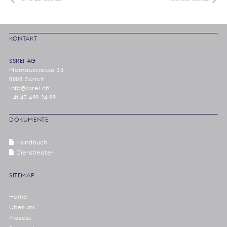
KONTAKT
SSREI AG
Mainaustrasse 34
8008 Zürich
info@ssrei.ch
+41 43 499 24 99
DOKUMENTE
Handbuch
Dienstleister
SITEMAP
Home
Über uns
Prozess