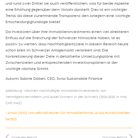
und rund zwei Drittel sie auch veröffentlichen, was für beide Aspekte
eine Erhöhung gegenüber dem Vorjahr darstellt. Dies ist ein wichtiger
Trend, da diese zunehmende Transparenz den Anlegern eine wichtige
Entscheidungsgrundlage bietet.
Da Investoren über ihre Immobilieninvestments einen viel direkteren
Einfluss auf die Erreichung der Schweizer Klimaziele haben, ist es
positiv zu werten, dass Nachhaltigkeitsziele in diesem Bereich heute
schon breit im Schweizer Anlagemarkt verankert sind. Die
Konkretisierung dieser Ziele in detaillierte Umsetzungspläne mit
Zwischenzielen und entsprechenden Investitionsplänen ist der
wichtige nächste Schritt.
Autorin: Sabine Döbeli, CEO, Swiss Sustainable Finance
Abbildung: Volumen nachhaltiger Immobilieninvestments von
Vermögensverwaltern und Asset Ownern in der Schweiz (2024-2025, in Mrd.
CHF, n=42)
¹
AMAS (2022): Umweltindikatoren für Immobilienfonds, AMAS-Rundschreiben
04/2022.
Vorheriger Beitrag
Nächster Beitrag