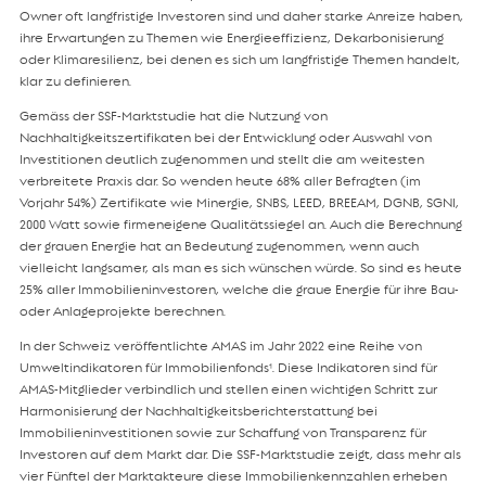
Owner oft langfristige Investoren sind und daher starke Anreize haben,
ihre Erwartungen zu Themen wie Energieeffizienz, Dekarbonisierung
oder Klimaresilienz, bei denen es sich um langfristige Themen handelt,
klar zu definieren.
Gemäss der SSF-Marktstudie hat die Nutzung von
Nachhaltigkeitszertifikaten bei der Entwicklung oder Auswahl von
Investitionen deutlich zugenommen und stellt die am weitesten
verbreitete Praxis dar. So wenden heute 68% aller Befragten (im
Vorjahr 54%) Zertifikate wie Minergie, SNBS, LEED, BREEAM, DGNB, SGNI,
2000 Watt sowie firmeneigene Qualitätssiegel an. Auch die Berechnung
der grauen Energie hat an Bedeutung zugenommen, wenn auch
vielleicht langsamer, als man es sich wünschen würde. So sind es heute
25% aller Immobilieninvestoren, welche die graue Energie für ihre Bau-
oder Anlageprojekte berechnen.
In der Schweiz veröffentlichte AMAS im Jahr 2022 eine Reihe von
Umweltindikatoren für Immobilienfonds¹. Diese Indikatoren sind für
AMAS-Mitglieder verbindlich und stellen einen wichtigen Schritt zur
Harmonisierung der Nachhaltigkeitsberichterstattung bei
Immobilieninvestitionen sowie zur Schaffung von Transparenz für
Investoren auf dem Markt dar. Die SSF-Marktstudie zeigt, dass mehr als
vier Fünftel der Marktakteure diese Immobilienkennzahlen erheben