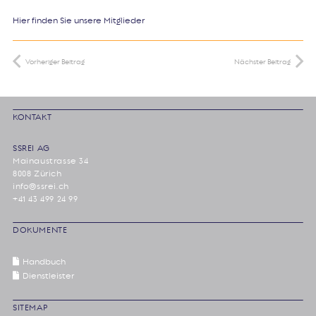
Hier finden Sie unsere Mitglieder
Vorheriger Beitrag
Nächster Beitrag
KONTAKT
SSREI AG
Mainaustrasse 34
8008 Zürich
info@ssrei.ch
+41 43 499 24 99
DOKUMENTE
Handbuch
Dienstleister
SITEMAP