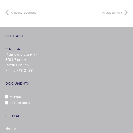
Article précédent
Article suivant
CONTACT
SSREI SA
Mainaustrasse 34
8008 Zurich
info@ssrei.ch
+41 43 499 24 99
DOCUMENTS
Manuel
Prestataires
SITEMAP
Home