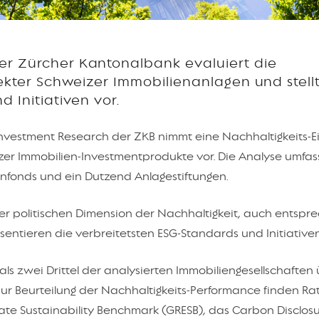
er Zürcher Kantonalbank evaluiert die
rekter Schweizer Immobilienanlagen und stellt
d Initiativen vor.
 Investment Research der ZKB nimmt eine Nachhaltigkeits-E
izer Immobilien-Investmentprodukte vor. Die Analyse umfas
ienfonds und ein Dutzend Anlagestiftungen.
er politischen Dimension der Nachhaltigkeit, auch entsp
sentieren die verbreitetsten ESG-Standards und Initiativen
r als zwei Drittel der analysierten Immobiliengesellschaften
 Zur Beurteilung der Nachhaltigkeits-Performance finden Rat
ate Sustainability Benchmark (GRESB), das Carbon Disclos