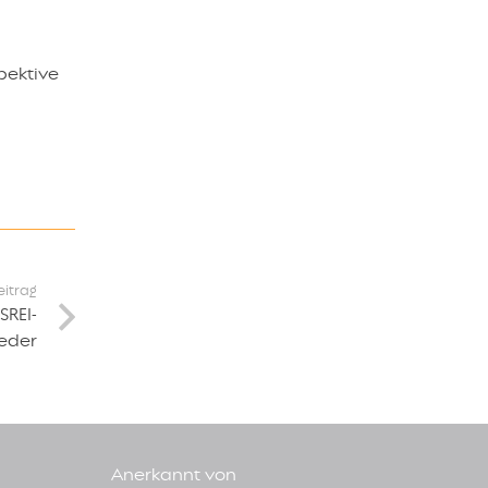
spektive
eitrag
SREI-
ieder
Anerkannt von