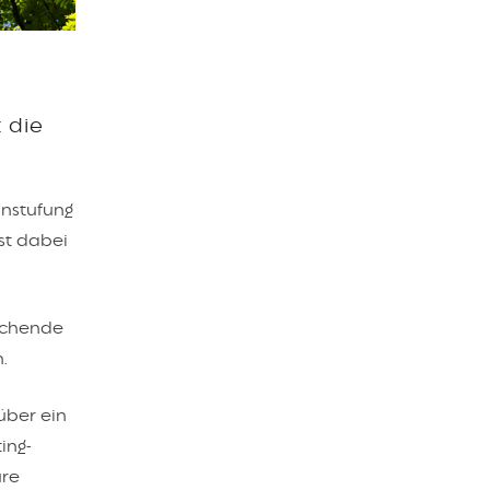
 die
instufung
st dabei
rechende
.
 über ein
ing-
ure