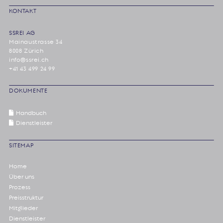
KONTAKT
SSREI AG
Mainaustrasse 34
8008 Zürich
info@ssrei.ch
+41 43 499 24 99
DOKUMENTE
Handbuch
Dienstleister
SITEMAP
Home
Über uns
Prozess
Preisstruktur
Mitglieder
Dienstleister