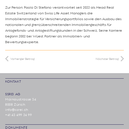
Zur Person: Paolo Di Stefano verantwortet seit 2022 als Head Real
Estate Switzerland von Swiss Life Asset Managers die
Immobilienstrategie für Versicherungsportfolios sowie den Ausbau des
nationalen und grenzüberschreitenden Immobiliengeschäfts für
Anlagefonds- und Anlagestiftungskunden in der Schweiz. Seine Karriere
begann 2002 bei Wüest Partner als Immobilien- und
Bewertungsexperte.
Vorheriger Beitrag
Nächster Beitrag
KONTAKT
SSREI AG
Mainaustrasse 34
8008 Zürich
info@ssrei.ch
+41 43 499 24 99
DOKUMENTE