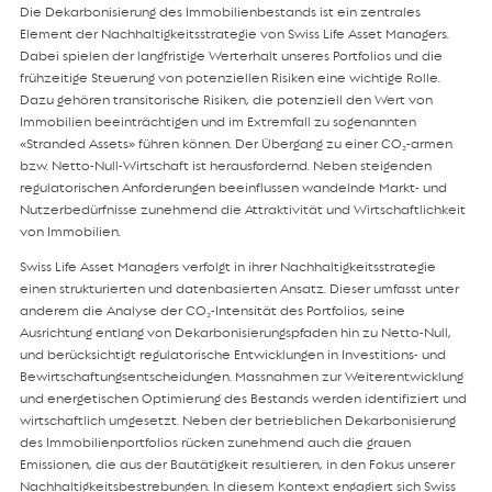
Die Dekarbonisierung des Immobilienbestands ist ein zentrales
Element der Nachhaltigkeitsstrategie von Swiss Life Asset Managers.
Dabei spielen der langfristige Werterhalt unseres Portfolios und die
frühzeitige Steuerung von potenziellen Risiken eine wichtige Rolle.
Dazu gehören transitorische Risiken, die potenziell den Wert von
Immobilien beeinträchtigen und im Extremfall zu sogenannten
«Stranded Assets» führen können. Der Übergang zu einer CO₂-armen
bzw. Netto-Null-Wirtschaft ist herausfordernd. Neben steigenden
regulatorischen Anforderungen beeinflussen wandelnde Markt- und
Nutzerbedürfnisse zunehmend die Attraktivität und Wirtschaftlichkeit
von Immobilien.
Swiss Life Asset Managers verfolgt in ihrer Nachhaltigkeitsstrategie
einen strukturierten und datenbasierten Ansatz. Dieser umfasst unter
anderem die Analyse der CO₂-Intensität des Portfolios, seine
Ausrichtung entlang von Dekarbonisierungspfaden hin zu Netto-Null,
und berücksichtigt regulatorische Entwicklungen in Investitions- und
Bewirtschaftungsentscheidungen. Massnahmen zur Weiterentwicklung
und energetischen Optimierung des Bestands werden identifiziert und
wirtschaftlich umgesetzt. Neben der betrieblichen Dekarbonisierung
des Immobilienportfolios rücken zunehmend auch die grauen
Emissionen, die aus der Bautätigkeit resultieren, in den Fokus unserer
Nachhaltigkeitsbestrebungen. In diesem Kontext engagiert sich Swiss