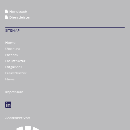
Handbuch
Dienstleister
SITEMAP
Home
Über uns
Prozess
Preisstruktur
Mitglieder
Dienstleister
News
Impressum
Anerkannt von