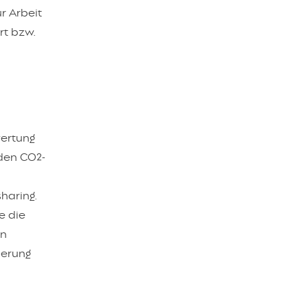
r Arbeit
rt bzw.
wertung
 den CO2-
haring.
e die
en
derung