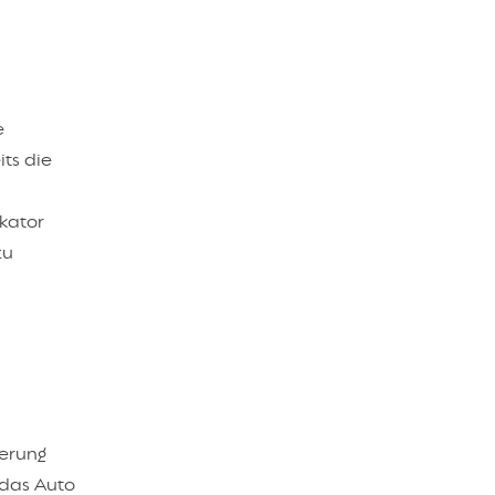
e
its die
kator
zu
kerung
 das Auto