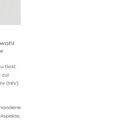
swahl
r.
u Gast.
 zur
hr (MIV)
orhandene
 Aspekte,