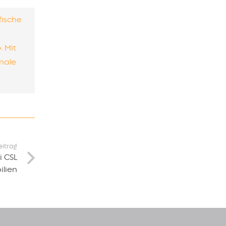
fische
. Mit
onale
eitrag
i CSL
ilien