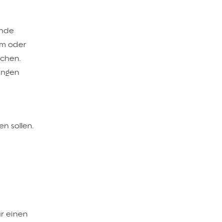
ende
em oder
ichen.
angen
n sollen.
r einen