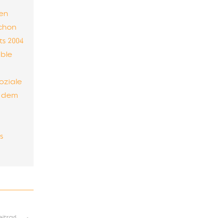
ren
schon
ts 2004
able
oziale
t dem
s
eitrag