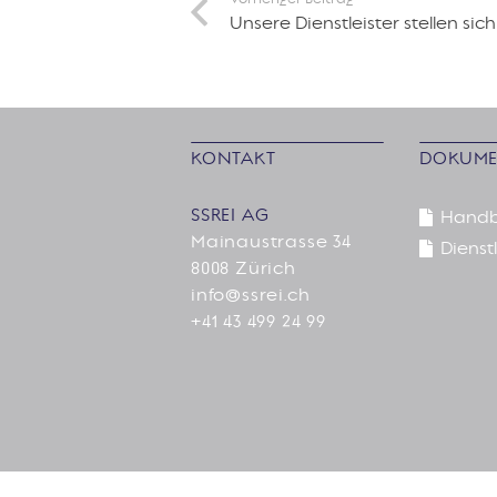
Unsere Dienstleister stellen sich 
KONTAKT
DOKUME
SSREI AG
Hand
Mainaustrasse 34
Dienstl
8008 Zürich
info@ssrei.ch
+41 43 499 24 99