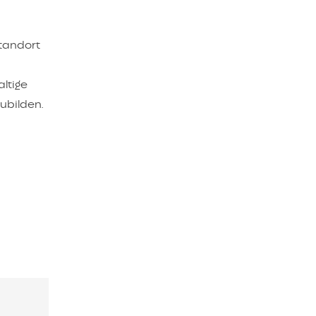
tandort
ltige
ubilden.