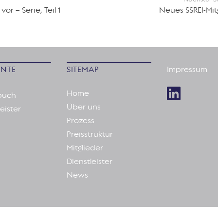
vor – Serie, Teil 1
Neues SSREI-Mit
NTE
SITEMAP
Impressum
Home
buch
Über uns
eister
Prozess
Preisstruktur
Mitglieder
Dienstleister
News