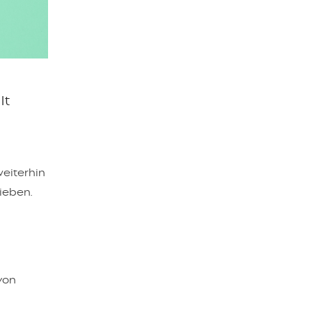
lt
eiterhin
ieben.
von