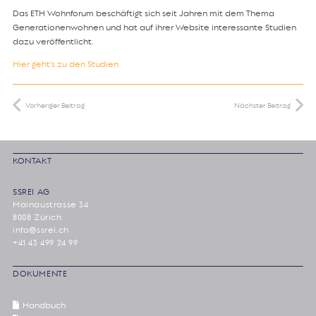
Das ETH Wohnforum beschäftigt sich seit Jahren mit dem Thema
Generationenwohnen und hat auf ihrer Website interessante Studien
dazu veröffentlicht.
Hier geht’s zu den Studien
Vorheriger Beitrag
Nächster Beitrag
KONTAKT
SSREI AG
Mainaustrasse 34
8008 Zürich
info@ssrei.ch
+41 43 499 24 99
DOKUMENTE
Handbuch