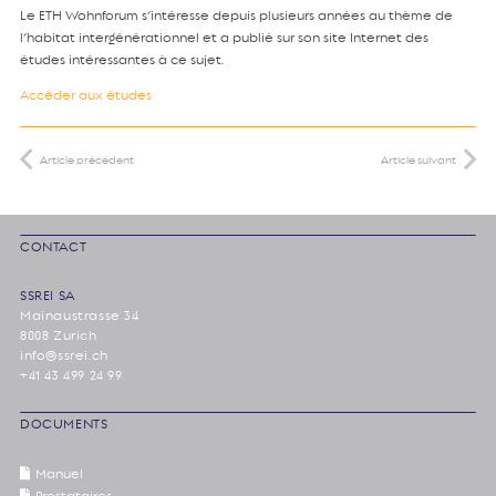
Le ETH Wohnforum s’intéresse depuis plusieurs années au thème de
l’habitat intergénérationnel et a publié sur son site Internet des
études intéressantes à ce sujet.
Accéder aux études
Article précédent
Article suivant
CONTACT
SSREI SA
Mainaustrasse 34
8008 Zurich
info@ssrei.ch
+41 43 499 24 99
DOCUMENTS
Manuel