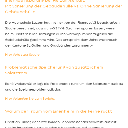
Energieeinsparung bei Heizungsersatz
Mit Sanierung der Gebäudehülle vs. Ohne Sanierung der
Gebäudehülle
Die Hochschule Luzern hat in einer von der Flumroc AG beauftragten
Studie berechnet, dass sich «5.3 TWh Strom einsparen lassen, wenn
beim Ersatz fossiler Heizungen durch Wärmepumpen zugleich die
Gebäudehülle gedämmt wird. Das entspricht dem Jahresverbrauch
der Kantone St. Gallen und Graubünden zusammen.»
Hier geht’s zur Studie
.
Problematische Speicherung von zusätzlichem
Solarstrom
René Weiersmüller legt die Problematik rund um den Solarstromausbau
und die Speicherproblematik dar.
Hier gelangen Sie zum Bericht.
Warum der Traum vom Eigenheim in die Ferne rückt
Christian Hilber, der erste Immobilienprofessor der Schweiz, äussert
sich im Interview zu steigenden Wohnpreisen und knappem