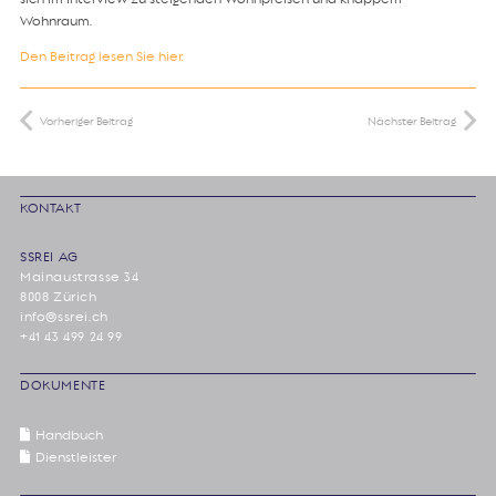
Wohnraum.
Den Beitrag lesen Sie hier.
Vorheriger Beitrag
Nächster Beitrag
KONTAKT
SSREI AG
Mainaustrasse 34
8008 Zürich
info@ssrei.ch
+41 43 499 24 99
DOKUMENTE
Handbuch
Dienstleister