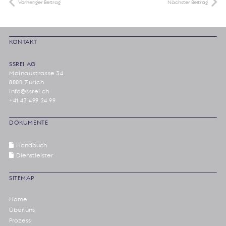
Vorheriger Beitrag
Nächster Beitrag
KONTAKT
SSREI AG
Mainaustrasse 34
8008 Zürich
info@ssrei.ch
+41 43 499 24 99
DOKUMENTE
Handbuch
Dienstleister
SITEMAP
Home
Über uns
Prozess