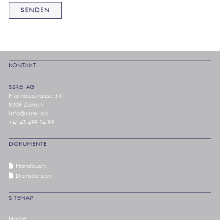
KONTAKT
SSREI AG
Mainaustrasse 34
8008 Zürich
info@ssrei.ch
+41 43 499 24 99
DOKUMENTE
Handbuch
Dienstleister
SITEMAP
Home