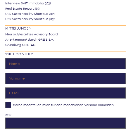
Interview SVIT Immobilia 2021
Real Estate Report 2021
UBS Sustainability Shortcut 2021
UBS Sustainability Shortcut 2020
MITTEILUNGEN
Neu aufgestelltes Advisory Board
Anerkennung durch GRESB B.V.
Gründung SSREI AG
SSREI MONTHLY
Gerne möchte ich mich für den monatlichen Versand anmelden.
2+2?