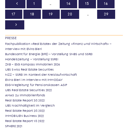
1
…
14
15
16
17
18
19
20
…
29
PRESSE
Fachpublikation «Real Estate» der Zeitung «Finanz und Wirtschaft» –
Interview mit Elvira Bieri
Bundesamt für Energie (BFE) – Vorstellung SNBS und SSREI
Handelszeitung – Vorstellung SSREI
ZKB – ESG Kompass Immobilien 2024
UBS Swiss Real Estate Securities
NZZ – SSREI im Kontext der Kreislaufwirtschaft
Elvira Bieri im Interview mit IMMODAY
ESG-Wegleitung für Pensionskassen ASIP
UBS Real Estate Securities 2022
AMAS zu Immobilienfonds
Real Estate Report 3/3 2022
UBS Nachhaltigkeit im Vergleich
Real Estate Report 2/3 2022
IMMOBILIEN Business 2022
Real Estate Report 1/3 2022
SPHERE 2021