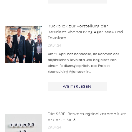
Rückblick zur Vorstellung der
Residenz «bonaLiving Ägerisee» und
Tavolata
29.04.24
Am 12. April hat bonacasa, im Rahmen der
alljährlichen Tavolata und begleitet von
einem Podiumsgespräch, das Projekt
«bonaLiving Ägerisee» in…
WEITERLESEN
Die SSREI-Bewertungsindikatoren kurz
erklärt – Nr. 6
29.04.24