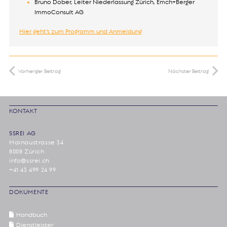
Bruno Dober, Leiter Niederlassung Zürich, Emch+Berger
ImmoConsult AG
Hier geht’s zum Programm und Anmeldung
Vorheriger Beitrag
Nächster Beitrag
KONTAKT
SSREI AG
Mainaustrasse 34
8008 Zürich
info@ssrei.ch
+41 43 499 24 99
DOKUMENTE
Handbuch
Dienstleister