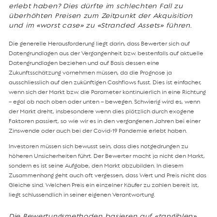
erlebt haben? Dies dürfte im schlechten Fall zu
überhöhten Preisen zum Zeitpunkt der Akquisition
und im «worst case» zu «Stranded Assets» führen.
Die generelle Herausforderung liegt darin, dass Bewerter sich auf
Datengrundlagen aus der Vergangenheit bzw. bestenfalls auf aktuelle
Datengrundlagen beziehen und auf Basis dessen eine
Zukunftsschätzung vornehmen müssen, da die Prognose ja
ausschliesslich auf den zukünftigen Cashflows fusst. Dies ist einfacher,
wenn sich der Markt bzw. die Parameter kontinuierlich in eine Richtung
– egal ob nach oben oder unten – bewegen. Schwierig wird es, wenn
der Markt dreht, insbesondere wenn dies plötzlich durch exogene
Faktoren passiert, so wie wir es in den vergangenen Jahren bei einer
Zinswende oder auch bei der Covid-19 Pandemie erlebt haben.
Investoren müssen sich bewusst sein, dass dies notgedrungen zu
höheren Unsicherheiten führt. Der Bewerter macht ja nicht den Markt,
sondern es ist seine Aufgabe, den Markt abzubilden. In diesem
Zusammenhang geht auch oft vergessen, dass Wert und Preis nicht das
Gleiche sind. Welchen Preis ein einzelner Käufer zu zahlen bereit ist,
liegt schlussendlich in seiner eigenen Verantwortung.
Die Bewertungsmethoden basieren auf «tangiblen»