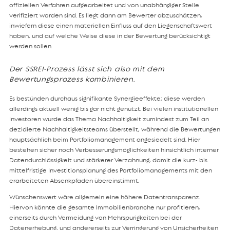
offiziellen Verfahren aufgearbeitet und von unabhängiger Stelle
verifiziert worden sind. Es liegt dann am Bewerter abzuschätzen,
inwiefern diese einen materiellen Einfluss auf den Liegenschaftswert
haben, und auf welche Weise diese in der Bewertung berücksichtigt
werden sollen.
Der SSREI-Prozess lässt sich also mit dem
Bewertungsprozess kombinieren.
Es bestünden durchaus signifikante Synergieeffekte; diese werden
allerdings aktuell wenig bis gar nicht genutzt. Bei vielen institutionellen
Investoren wurde das Thema Nachhaltigkeit zumindest zum Teil an
dezidierte Nachhaltigkeitsteams überstellt, während die Bewertungen
hauptsächlich beim Portfoliomanagement angesiedelt sind. Hier
bestehen sicher noch Verbesserungsmöglichkeiten hinsichtlich interner
Datendurchlässigkeit und stärkerer Verzahnung, damit die kurz- bis
mittelfristige Investitionsplanung des Portfoliomanagements mit den
erarbeiteten Absenkpfaden übereinstimmt.
Wünschenswert wäre allgemein eine höhere Datentransparenz.
Hiervon könnte die gesamte Immobilienbranche nur profitieren,
einerseits durch Vermeidung von Mehrspurigkeiten bei der
Datenerhebung, und andererseits zur Verringerung von Unsicherheiten