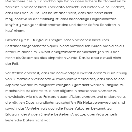
Mieter bereit sein, für nachhaltige Wohnungen höhere Bruttomieten zu
zahlen? Es besteht hierzu per dato schlicht und einfach keine Evidenz,
dass dies der Fall ist. Das heisst aber nicht, dass der Markt nicht
möglicherweise der Meinung ist, dass nachhaltige Liegenschaften
langfristig weniger risikobehaftet sind und daher tiefere Renditen in
Kauf nimmt.
Gleiches gilt z.B. für graue Energie: Daten bestehen hierzu bei
Bestandesliegenschaften quasi nicht; methodisch würde man dies als
Kriterium daher im Diskontierungszinssatz berücksichtigen, falls der
Markt als Gesamtes dies einpreisen würde. Das ist aber aktuell nicht
der Fall.
Wir stellen aber fest, dass die notwendigen Investitionen zur Erreichung
von Klimazielen verstärkte Aufmerksamkeit erhalten, dass also solche
Aspekte wiederum möglichst «tangibel» gemacht werden. Tangibel zu
machen heisst einerseits, einen allgemein anerkannten Ansatz zu
entwickeln, wie diese Faktoren quantifiziert werden, und andererseits,
die nötigen Datengrundlagen zu schaffen. Für Heizsystemwechsel sind
sowohl das Vorgehen als auch die Kostenfaktoren bekannt; zur
Erfassung der grauen Energie bestehen Ansätze, aber grösstenteils
liegen die Daten nicht vor.