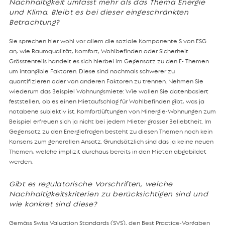
Nachhaltigkeit umfasst mehr als das Thema Energie
und Klima. Bleibt es bei dieser eingeschränkten
Betrachtung?
Sie sprechen hier wohl vor allem die soziale Komponente S von ESG
an, wie Raumqualität, Komfort, Wohlbefinden oder Sicherheit.
Grösstenteils handelt es sich hierbei im Gegensatz zu den E- Themen
um intangible Faktoren. Diese sind nochmals schwerer zu
quantifizieren oder von anderen Faktoren zu trennen. Nehmen Sie
wiederum das Beispiel Wohnungsmiete: Wie wollen Sie datenbasiert
feststellen, ob es einen Mietaufschlag für Wohlbefinden gibt, was ja
notabene subjektiv ist. Komfortlüftungen von Minergie-Wohnungen zum
Beispiel erfreuen sich ja nicht bei jedem Mieter grosser Beliebtheit. Im
Gegensatz zu den Energiefragen besteht zu diesen Themen noch kein
Konsens zum generellen Ansatz. Grundsätzlich sind das ja keine neuen
Themen, welche implizit durchaus bereits in den Mieten abgebildet
werden.
Gibt es regulatorische Vorschriften, welche
Nachhaltigkeitskriterien zu berücksichtigen sind und
wie konkret sind diese?
Gemäss Swiss Valuation Standards (SVS), den Best Practice-Vorgaben