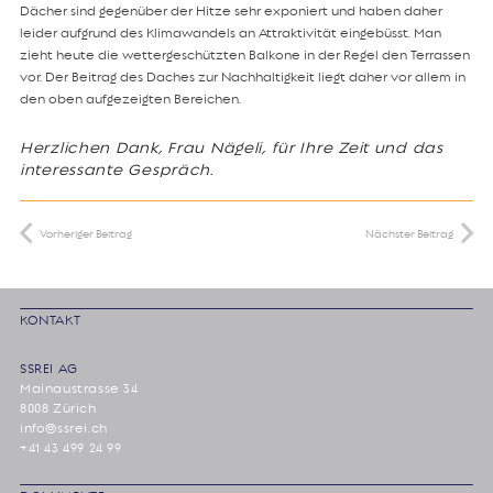
Dächer sind gegenüber der Hitze sehr exponiert und haben daher
leider aufgrund des Klimawandels an Attraktivität eingebüsst. Man
zieht heute die wettergeschützten Balkone in der Regel den Terrassen
vor. Der Beitrag des Daches zur Nachhaltigkeit liegt daher vor allem in
den oben aufgezeigten Bereichen.
Herzlichen Dank, Frau Nägeli, für Ihre Zeit und das
interessante Gespräch.
Vorheriger Beitrag
Nächster Beitrag
KONTAKT
SSREI AG
Mainaustrasse 34
8008 Zürich
info@ssrei.ch
+41 43 499 24 99