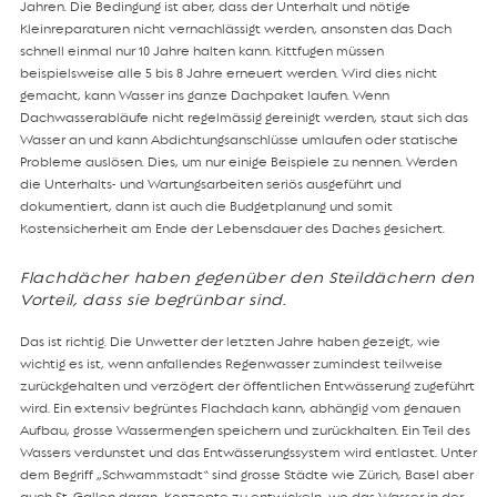
Jahren. Die Bedingung ist aber, dass der Unterhalt und nötige
Kleinreparaturen nicht vernachlässigt werden, ansonsten das Dach
schnell einmal nur 10 Jahre halten kann. Kittfugen müssen
beispielsweise alle 5 bis 8 Jahre erneuert werden. Wird dies nicht
gemacht, kann Wasser ins ganze Dachpaket laufen. Wenn
Dachwasserabläufe nicht regelmässig gereinigt werden, staut sich das
Wasser an und kann Abdichtungsanschlüsse umlaufen oder statische
Probleme auslösen. Dies, um nur einige Beispiele zu nennen. Werden
die Unterhalts- und Wartungsarbeiten seriös ausgeführt und
dokumentiert, dann ist auch die Budgetplanung und somit
Kostensicherheit am Ende der Lebensdauer des Daches gesichert.
Flachdächer haben gegenüber den Steildächern den
Vorteil, dass sie begrünbar sind.
Das ist richtig. Die Unwetter der letzten Jahre haben gezeigt, wie
wichtig es ist, wenn anfallendes Regenwasser zumindest teilweise
zurückgehalten und verzögert der öffentlichen Entwässerung zugeführt
wird. Ein extensiv begrüntes Flachdach kann, abhängig vom genauen
Aufbau, grosse Wassermengen speichern und zurückhalten. Ein Teil des
Wassers verdunstet und das Entwässerungssystem wird entlastet. Unter
dem Begriff „Schwammstadt“ sind grosse Städte wie Zürich, Basel aber
auch St. Gallen daran, Konzepte zu entwickeln, wo das Wasser in der