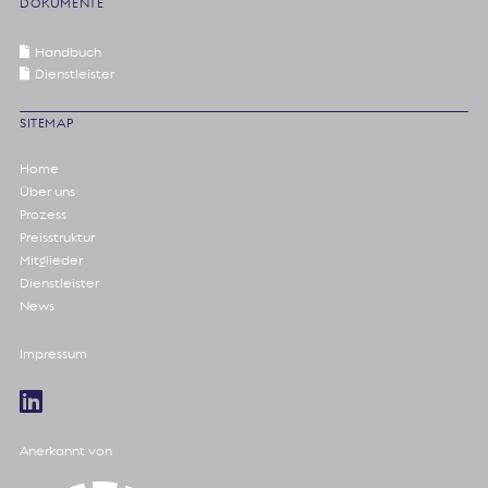
DOKUMENTE
Handbuch
Dienstleister
SITEMAP
Home
Über uns
Prozess
Preisstruktur
Mitglieder
Dienstleister
News
Impressum
Anerkannt von