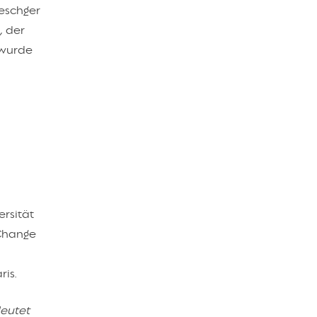
Oeschger
, der
 wurde
ersität
 Change
is.
deutet