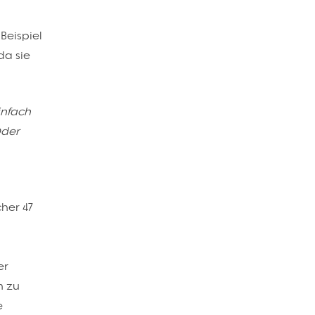
Beispiel
da sie
infach
Oder
cher 47
er
h zu
e