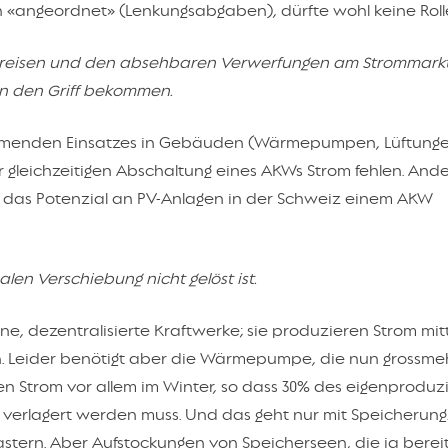
ch «angeordnet» (Lenkungsabgaben), dürfte wohl keine Rolle
mpreisen und den absehbaren Verwerfungen am Strommarkt,
in den Griff bekommen.
ehmenden Einsatzes in Gebäuden (Wärmepumpen, Lüftunge
er gleichzeitigen Abschaltung eines AKWs Strom fehlen. Ande
s das Potenzial an PV-Anlagen in der Schweiz einem AKW
en Verschiebung nicht gelöst ist.
e, dezentralisierte Kraftwerke; sie produzieren Strom mit
. Leider benötigt aber die Wärmepumpe, die nun grossmeh
en Strom vor allem im Winter, so dass 30% des eigenproduz
erlagert werden muss. Und das geht nur mit Speicherung.
stern. Aber Aufstockungen von Speicherseen, die ja berei