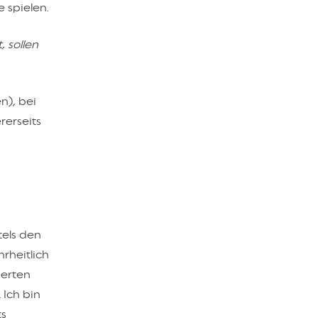
 spielen.
 sollen
n), bei
rerseits
tels den
rheitlich
ierten
 Ich bin
ts