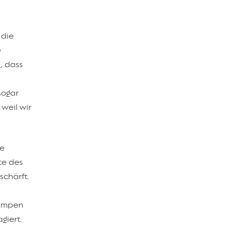
 die
e
, dass
sogar
weil wir
ie
te des
schärft.
pumpen
giert.