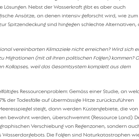
re Lösungen. Nebst der Wasserkraft gibt es aber auch
ische Ansätze, an denen intensiv geforscht wird, wie zum 
zur Spitzendeckung sind hingegen schlechte Alternativen, 
ional vereinbarten Klimaziele nicht erreichen? Wird sich e
u Migrationen (mit all ihren politischen Folgen) kommen? 
hen Kollapses, weil das Gesamtsystem komplett aus dem
ielfältiges Ressourcenproblem: Gemäss einer Studie, an wel
7% der Todesfälle auf übermässige Hitze zurückzuführen
eeresspiegel steigt, dann werden Küstengebiete, die von
hen bewohnt werden, überschwemmt (Ressource Land). D
eographischen Verschiebung von Regenzonen, sondern auc
s Wasserdargebots. Die Folgen sind Naturkatastrophen wi