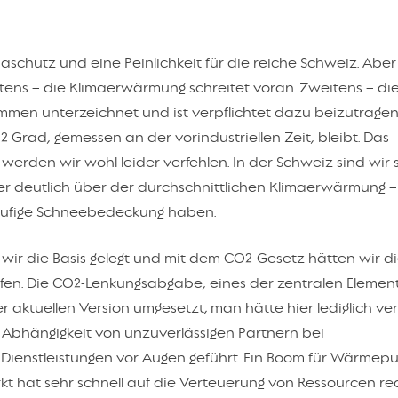
maschutz und eine Peinlichkeit für die reiche Schweiz. Aber
rstens – die Klimaerwärmung schreitet voran. Zweitens – di
men unterzeichnet und ist verpflichtet dazu beizutragen
 2 Grad, gemessen an der vorindustriellen Zeit, bleibt. Das
, werden wir wohl leider verfehlen. In der Schweiz sind wir 
 deutlich über der durchschnittlichen Klimaerwärmung – 
läufige Schneebedeckung haben.
 wir die Basis gelegt und mit dem CO2-Gesetz hätten wir d
fen. Die CO2-Lenkungsabgabe, eines der zentralen Elemen
r aktuellen Version umgesetzt; man hätte hier lediglich ver
e Abhängigkeit von unzuverlässigen Partnern bei
Dienstleistungen vor Augen geführt. Ein Boom für Wärme
kt hat sehr schnell auf die Verteuerung von Ressourcen rea