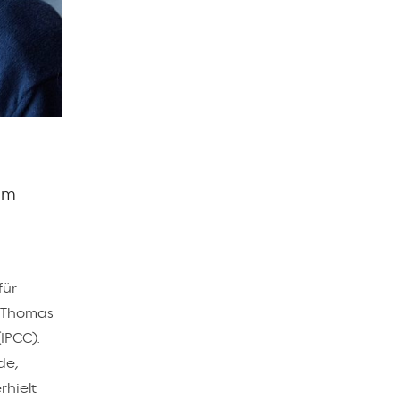
em
für
r Thomas
IPCC).
de,
rhielt