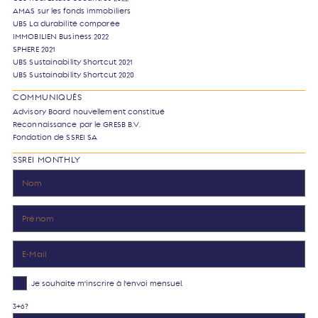
AMAS sur les fonds immobiliers
UBS La durabilité comparée
IMMOBILIEN Business 2022
SPHERE 2021
UBS Sustainability Shortcut 2021
UBS Sustainability Shortcut 2020
COMMUNIQUÉS
Advisory Board nouvellement constitué
Reconnaissance par le GRESB B.V.
Fondation de SSREI SA
SSREI MONTHLY
Je souhaite m'inscrire à l'envoi mensuel.
3+6?