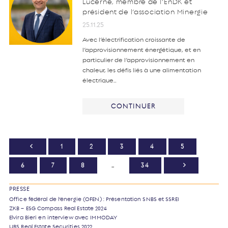
Lucerne, membre de l’EnDK et
président de l’association Minergie
25.11.25
Avec l’électrification croissante de
l’approvisionnement énergétique, et en
particulier de l’approvisionnement en
chaleur, les défis liés à une alimentation
électrique…
CONTINUER
1
2
3
4
5
6
7
8
…
34
PRESSE
Office fédéral de l’énergie (OFEN) : Présentation SNBS et SSREI
ZKB – ESG Compass Real Estate 2024
Elvira Bieri en interview avec IMMODAY
UBS Real Estate Securities 2022