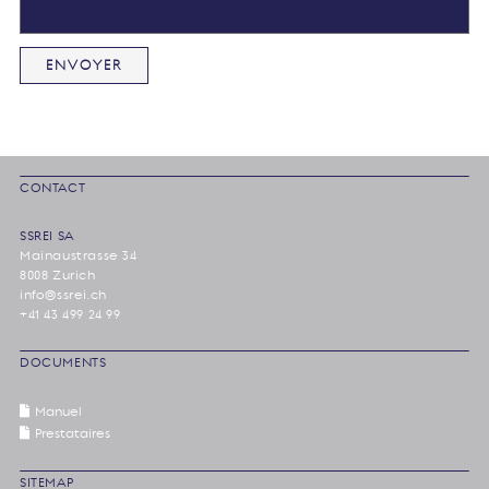
CONTACT
SSREI SA
Mainaustrasse 34
8008 Zurich
info@ssrei.ch
+41 43 499 24 99
DOCUMENTS
Manuel
Prestataires
SITEMAP