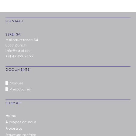
CONTACT
SSREI SA
Mainaustrasse 34
8008 Zurich
info@ssrei.ch
+41 43 499 24 99
DOCUMENTS
Manuel
Prestataires
SITEMAP
Home
À propos de nous
Processus
Structure tarifaire