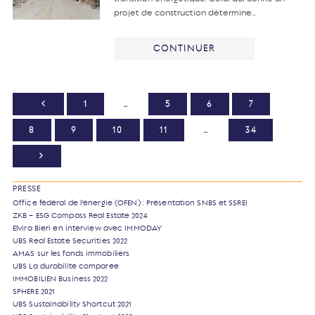
projet de construction détermine…
CONTINUER
1
…
5
6
7
8
9
10
11
…
34
PRESSE
Office fédéral de l’énergie (OFEN) : Présentation SNBS et SSREI
ZKB – ESG Compass Real Estate 2024
Elvira Bieri en interview avec IMMODAY
UBS Real Estate Securities 2022
AMAS sur les fonds immobiliers
UBS La durabilité comparée
IMMOBILIEN Business 2022
SPHERE 2021
UBS Sustainability Shortcut 2021