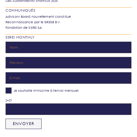
UBS Sustainability Shortcut 2020
COMMUNIQUÉS
Advisory Board nouvellement constitué
Reconnaissance par le GRESB B.V.
Fondation de SSREI SA
SSREI MONTHLY
Je souhaite m'inscrire à l'envoi mensuel.
2+2?