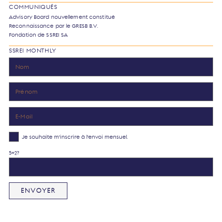
COMMUNIQUÉS
Advisory Board nouvellement constitué
Reconnaissance par le GRESB B.V.
Fondation de SSREI SA
SSREI MONTHLY
Je souhaite m'inscrire à l'envoi mensuel.
5+2?