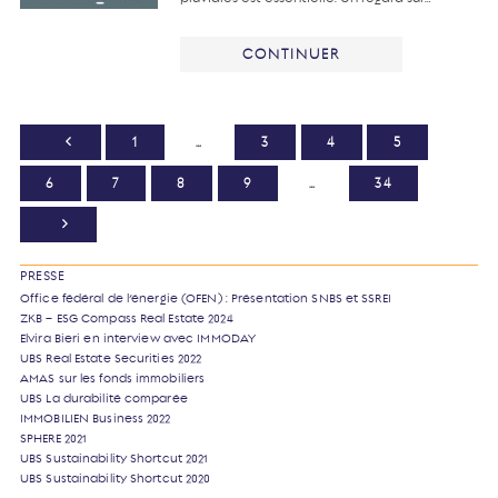
CONTINUER
1
…
3
4
5
6
7
8
9
…
34
PRESSE
Office fédéral de l’énergie (OFEN) : Présentation SNBS et SSREI
ZKB – ESG Compass Real Estate 2024
Elvira Bieri en interview avec IMMODAY
UBS Real Estate Securities 2022
AMAS sur les fonds immobiliers
UBS La durabilité comparée
IMMOBILIEN Business 2022
SPHERE 2021
UBS Sustainability Shortcut 2021
UBS Sustainability Shortcut 2020