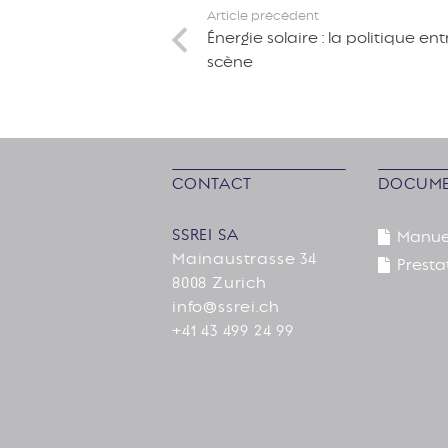
Article précédent
Énergie solaire : la politique en
scène
CONTACT
DOCUME
SSREI SA
Manue
Mainaustrasse 34
Presta
8008 Zurich
info@ssrei.ch
+41 43 499 24 99