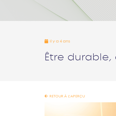
il y a 4 ans
Être durable,
RETOUR À L’APERÇU