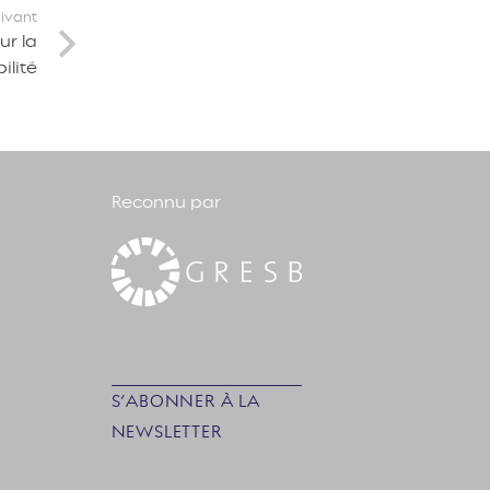
uivant
ur la
ilité
Reconnu par
S’ABONNER À LA
NEWSLETTER