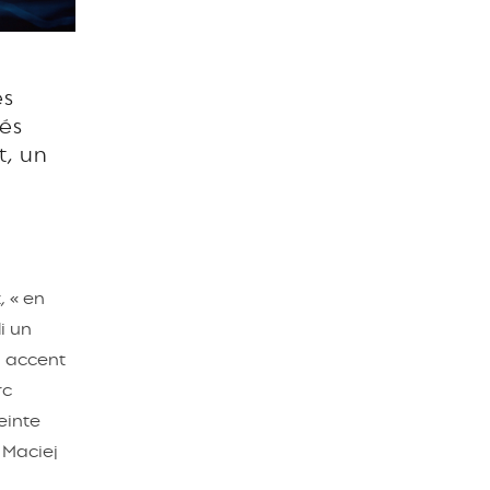
es
iés
t, un
, « en
i un
un accent
rc
einte
 Maciej