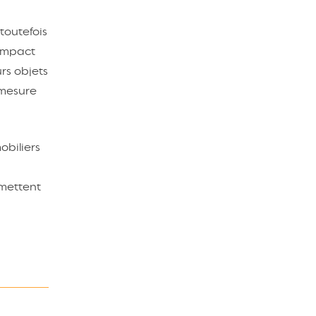
toutefois
’impact
rs objets
 mesure
obiliers
rmettent