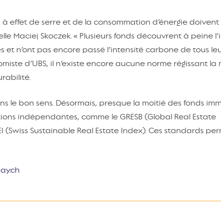
z à effet de serre et de la consommation d’énergie doivent 
le Maciej Skoczek. « Plusieurs fonds découvrent à peine l
et n’ont pas encore passé l’intensité carbone de tous leu
onomiste d’UBS, il n’existe encore aucune norme régissant la
rabilité.
ans le bon sens. Désormais, presque la moitié des fonds imm
tions indépendantes, comme le GRESB (Global Real Estate
EI (Swiss Sustainable Real Estate Index). Ces standards pe
day.ch