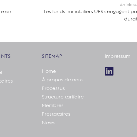
Article s
tre en
Les fonds immobiliers UBS s’engagent po
durab
NTS
SITEMAP
Impressum
Home
l
À propos de nous
taires
Processus
Structure tarifaire
Membres
Prestataires
News