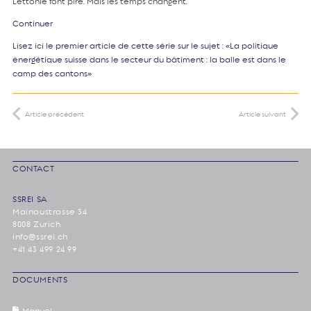
Lettonie font pire. Mais les temps changent.
Continuer
Lisez ici le premier article de cette série sur le sujet : «La politique
énergétique suisse dans le secteur du bâtiment : la balle est dans le
camp des cantons»
Article précédent
Article suivant
CONTACT
SSREI SA
Mainaustrasse 34
8008 Zurich
info@ssrei.ch
+41 43 499 24 99
DOCUMENTS
Manuel