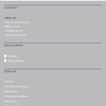
CONTACT
SSREI SA
Mainaustrasse 34
8008 Zurich
info@ssrei.ch
+41 43 499 24 99
DOCUMENTS
Manuel
Prestataires
SITEMAP
Home
À propos de nous
Processus
Structure tarifaire
Membres