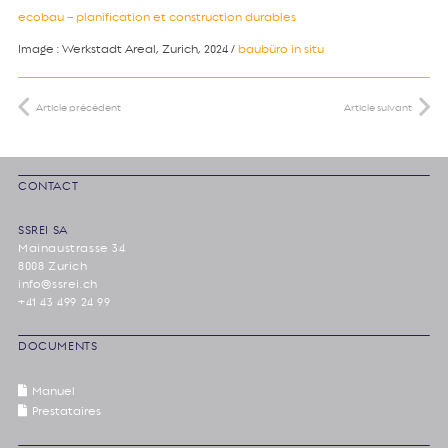
ecobau – planification et construction durables
Image : Werkstadt Areal, Zurich, 2024 /
baubüro in situ
Article précédent
Article suivant
CONTACT
SSREI SA
Mainaustrasse 34
8008 Zurich
info@ssrei.ch
+41 43 499 24 99
DOCUMENTS
Manuel
Prestataires