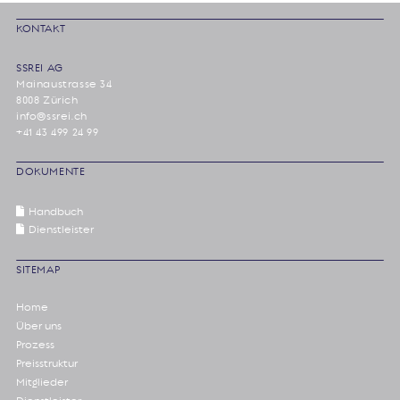
KONTAKT
SSREI AG
Mainaustrasse 34
8008 Zürich
info@ssrei.ch
+41 43 499 24 99
DOKUMENTE
Handbuch
Dienstleister
SITEMAP
Home
Über uns
Prozess
Preisstruktur
Mitglieder