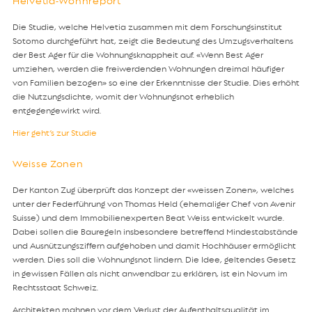
Helvetia-Wohnreport
Die Studie, welche Helvetia zusammen mit dem Forschungsinstitut
Sotomo durchgeführt hat, zeigt die Bedeutung des Umzugsverhaltens
der Best Ager für die Wohnungsknappheit auf. «Wenn Best Ager
umziehen, werden die freiwerdenden Wohnungen dreimal häufiger
von Familien bezogen» so eine der Erkenntnisse der Studie. Dies erhöht
die Nutzungsdichte, womit der Wohnungsnot erheblich
entgegengewirkt wird.
Hier geht’s zur Studie
Weisse Zonen
Der Kanton Zug überprüft das Konzept der «weissen Zonen», welches
unter der Federführung von Thomas Held (ehemaliger Chef von Avenir
Suisse) und dem Immobilienexperten Beat Weiss entwickelt wurde.
Dabei sollen die Bauregeln insbesondere betreffend Mindestabstände
und Ausnützungsziffern aufgehoben und damit Hochhäuser ermöglicht
werden. Dies soll die Wohnungsnot lindern. Die Idee, geltendes Gesetz
in gewissen Fällen als nicht anwendbar zu erklären, ist ein Novum im
Rechtsstaat Schweiz.
Architekten mahnen vor dem Verlust der Aufenthaltsqualität im