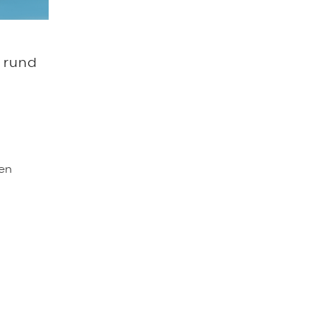
t rund
len