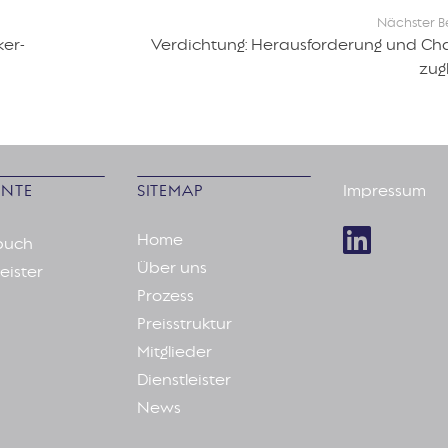
Nächster B
ker-
Verdichtung: Herausforderung und C
zug
NTE
SITEMAP
Impressum
Home
buch
Über uns
eister
Prozess
Preisstruktur
Mitglieder
Dienstleister
News