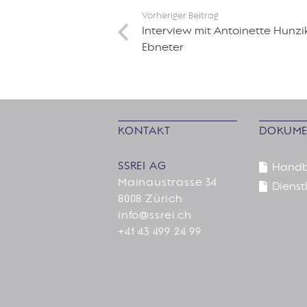
Vorheriger Beitrag
Interview mit Antoinette Hunzi
Ebneter
KONTAKT
DOKUME
SSREI AG
Hand
Mainaustrasse 34
Dienstl
8008 Zürich
info@ssrei.ch
+41 43 499 24 99