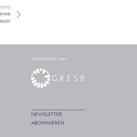
eitrag
hance
leich
Anerkannt von
NEWSLETTER
ABONNIEREN