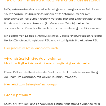
Verdichtung im Bestand statt Vernichtung des Bestands
In Expertenkreisen hat ein Wandel eingesetzt: weg von der Politik des
vollständigen Neubaus hin zu einem effizienteren Umgang mit
bestehenden Ressourcen respektive dem Bestand. Dennoch bleibt die
Praxis von Abriss und Neubau (im Grossraum Zürich) weiterhin
vorherrschend. Grund dafür sind diverse systembezogene Hindernisse.
Ein Beitrag von Dr. habil. Angelus Eisinger, Direktor Planungsdachverband
Region Zürich und Umgebung RZU und Witali Späth, Projektleiter RZU
Hier geht’s zum Artikel auf espazium.ch
«Grundsätzlich sind gut geplante
Nachhaltigkeitsinvestitionen langfristig rentabel.»
Éliane Débaz, stellvertretende Direktorin der Immobilienverwaltung
de Rham, im Gespräch, mit Olivier Toublan, Immoday.
Hier geht’s zum Beitrag auf immoday.ch
Green premium
Study of New York and London Real Estate finds strong evidence for a