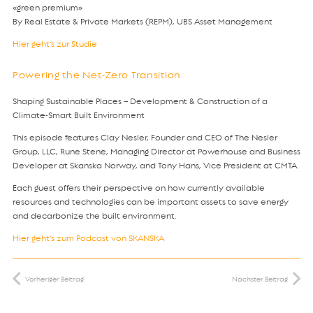
«green premium»
By Real Estate & Private Markets (REPM), UBS Asset Management
Hier geht’s zur Studie
Powering the Net-Zero Transition
Shaping Sustainable Places – Development & Construction of a
Climate-Smart Built Environment
This episode features Clay Nesler, Founder and CEO of The Nesler
Group, LLC, Rune Stene, Managing Director at Powerhouse and Business
Developer at Skanska Norway, and Tony Hans, Vice President at CMTA.
Each guest offers their perspective on how currently available
resources and technologies can be important assets to save energy
and decarbonize the built environment.
Hier geht’s zum Podcast von SKANSKA
Vorheriger Beitrag
Nächster Beitrag