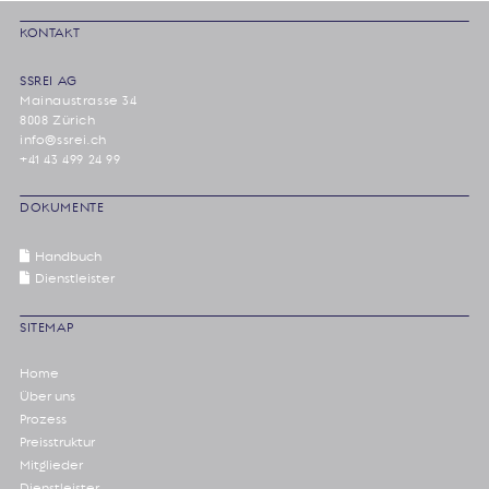
KONTAKT
SSREI AG
Mainaustrasse 34
8008 Zürich
info@ssrei.ch
+41 43 499 24 99
DOKUMENTE
Handbuch
Dienstleister
SITEMAP
Home
Über uns
Prozess
Preisstruktur
Mitglieder
Dienstleister