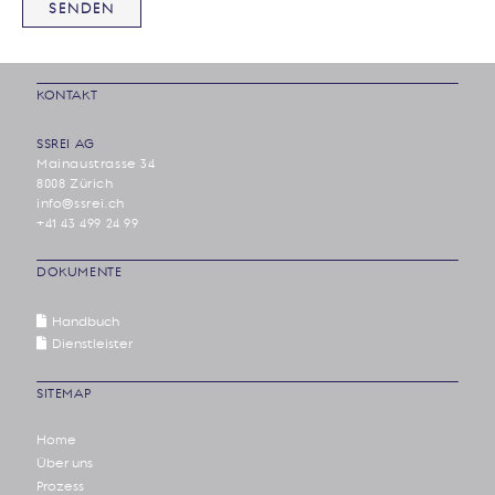
KONTAKT
SSREI AG
Mainaustrasse 34
8008 Zürich
info@ssrei.ch
+41 43 499 24 99
DOKUMENTE
Handbuch
Dienstleister
SITEMAP
Home
Über uns
Prozess