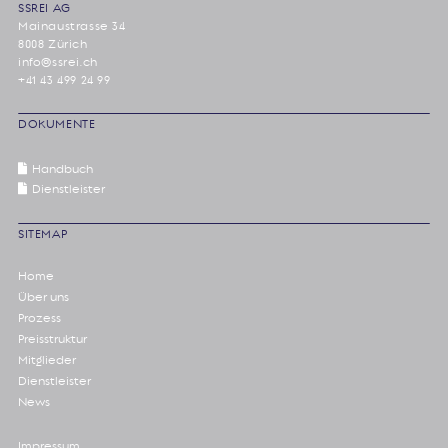
SSREI AG
Mainaustrasse 34
8008 Zürich
info@ssrei.ch
+41 43 499 24 99
DOKUMENTE
Handbuch
Dienstleister
SITEMAP
Home
Über uns
Prozess
Preisstruktur
Mitglieder
Dienstleister
News
Impressum