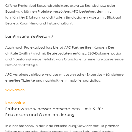
Offene Fragen bei Bestandsobjekten, etwa zu Brandschutz oder
Bauphysik, können Projekte verzögern. AFC begegnet dem mit
langjähriger Erfahrung und digitalen Simulationen – stets mit Blick auf
Betrieb, Raumklima und Instandhaltung.
Langfristige Begleitung
Auch nach Projektabschluss bleibt AFC Partner ihrer Kunden. Der
digitale Zwilling wird mit Betriebsdaten ergänzt, ESG-Dokumentation
und Monitoring weitergeführt – als Grundlage für eine funktionierende
Net-Zero-Strategie.
AFC verbindet digitale Analyse mit technischer Expertise – für sichere,
energieeffiziente und nachhaltige Immobilienportfolios.
www.afc.ch
keeValue
Früher wissen, besser entscheiden – mit KI für
Baukosten und Ökobilanzierung
In einer Branche, in der jede Entscheidung Gewicht hat, ist präzises
Wissen der entscheidende Vorsprung. Unsere Softwarelösungen