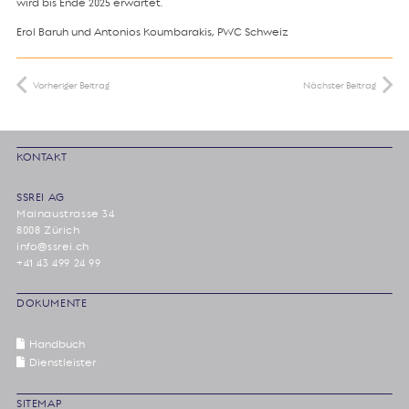
wird bis Ende 2025 erwartet.
Erol Baruh und Antonios Koumbarakis, PWC Schweiz
Vorheriger Beitrag
Nächster Beitrag
KONTAKT
SSREI AG
Mainaustrasse 34
8008 Zürich
info@ssrei.ch
+41 43 499 24 99
DOKUMENTE
Handbuch
Dienstleister
SITEMAP