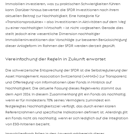
Immobilien investieren, was zu praktischen Schwierigkeiten führen
kann. Darüber hinaus bewertet die SFDR Investitionen nach ihrem
aktuellen Beitrag zur Nachhaltigkeit. Eine Kategorie für
«Transitionsprodukte» – also Investitionen in Aktivitäten auf dem Weg
zu einer nachhaltigen Wirtschaft – ist nicht vorgesehen. Gerade dies
stellt jedoch eine wesentliche Dimension nachhaltiger
Immobilieninvestitionen dar. Vorschläge zur besseren Berücksichtigung
dieser Anlageform im Rahmen der SFDR werden derzeit geprüft.
Vereinfachung der Regeln in Zukunft erwartet
Die schweizerische Entsprechung der SFDR ist die Selbstregulierung der
Asset Management Association Switzerland («AMAS») zur Transparenz
und Offenlegung von Informationen über Fonds in Hinblick auf
Nachhaltigkeit. Die aktuelle Fassung dieses Regelwerks stammt aus
dem April 2024. In diesem Zusammenhang gilt ein Fonds als nachhaltig,
wenn er für mindestens 70% seines Vermögens zumindest ein
festgelegtes Nachhaltigkeitsziel verfolgt, das durch einen klaren
Referenzrahmen und spezifische Indikatoren definiert ist. Allerdings gilt
ein Fonds nicht als nachhaltig, wenn er sich lediglich auf die Integration
von ESG-Kriterien bezieht.
Immobilienfonds fallen in den Anwendungsbereich dieser