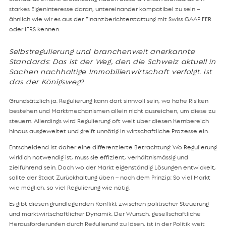
starkes Eigeninteresse daran, untereinander kompatibel zu sein –
ähnlich wie wir es aus der Finanzberichterstattung mit Swiss GAAP FER
oder IFRS kennen.
Selbstregulierung und branchenweit anerkannte
Standards: Das ist der Weg, den die Schweiz aktuell in
Sachen nachhaltige Immobilienwirtschaft verfolgt. Ist
das der Königsweg?
Grundsätzlich ja. Regulierung kann dort sinnvoll sein, wo hohe Risiken
bestehen und Marktmechanismen allein nicht ausreichen, um diese zu
steuern. Allerdings wird Regulierung oft weit über diesen Kernbereich
hinaus ausgeweitet und greift unnötig in wirtschaftliche Prozesse ein.
Entscheidend ist daher eine differenzierte Betrachtung: Wo Regulierung
wirklich notwendig ist, muss sie effizient, verhältnismässig und
zielführend sein. Doch wo der Markt eigenständig Lösungen entwickelt,
sollte der Staat Zurückhaltung üben – nach dem Prinzip: So viel Markt
wie möglich, so viel Regulierung wie nötig.
Es gibt diesen grundlegenden Konflikt zwischen politischer Steuerung
und marktwirtschaftlicher Dynamik. Der Wunsch, gesellschaftliche
Herausforderungen durch Regulierung zu lösen, ist in der Politik weit