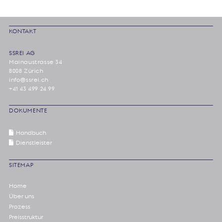
KONTAKT
SSREI AG
Mainaustrasse 34
8008 Zürich
info@ssrei.ch
+41 43 499 24 99
DOKUMENTE
Handbuch
Dienstleister
SITEMAP
Home
Über uns
Prozess
Preisstruktur