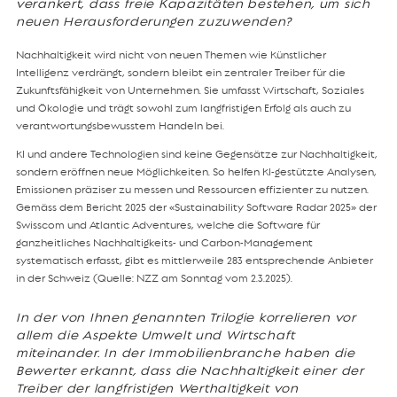
verankert, dass freie Kapazitäten bestehen, um sich
neuen Herausforderungen zuzuwenden?
Nachhaltigkeit wird nicht von neuen Themen wie Künstlicher
Intelligenz verdrängt, sondern bleibt ein zentraler Treiber für die
Zukunftsfähigkeit von Unternehmen. Sie umfasst Wirtschaft, Soziales
und Ökologie und trägt sowohl zum langfristigen Erfolg als auch zu
verantwortungsbewusstem Handeln bei.
KI und andere Technologien sind keine Gegensätze zur Nachhaltigkeit,
sondern eröffnen neue Möglichkeiten. So helfen KI-gestützte Analysen,
Emissionen präziser zu messen und Ressourcen effizienter zu nutzen.
Gemäss dem Bericht 2025 der «Sustainability Software Radar 2025» der
Swisscom und Atlantic Adventures, welche die Software für
ganzheitliches Nachhaltigkeits- und Carbon-Management
systematisch erfasst, gibt es mittlerweile 283 entsprechende Anbieter
in der Schweiz (Quelle: NZZ am Sonntag vom 2.3.2025).
In der von Ihnen genannten Trilogie korrelieren vor
allem die Aspekte Umwelt und Wirtschaft
miteinander.
In der Immobilienbranche haben die
Bewerter erkannt, dass die Nachhaltigkeit einer der
Treiber der langfristigen
Werthaltigkeit von