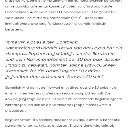
präsente Konzerne eine Abstimmung mit EU-Regulierungen benötigen,
um reibungslos agieren zu können, gilt dies nicht für global tätige
Unternehmen. Auch wäre eine 1:1-Übernahme der EU-Vorgaben für
viele kleine und mittlere Unternehmen (KMU) – oder in der
Immobilienbranche jede Pensionskasse – unverhältnismässig
belastend.
Immerhin gibt es einen Lichtblick:
Kommissionspräsidentin Ursula von der Leyen hat ein
«Kompass-Papier» angekündigt, um der Bürokratie
und dem Mikromanagement der EU auf allen Ebenen
Einhalt zu gebieten.
Könnten solche Entwicklungen
wesentlich für die Einstellung der EU-Kritiker
gegenüber dem Abkommen Schweiz-EU sein?
Sicherlich wird damit der Vorwurf entkräftet, dass die EU unbeirrt an
einem immer weiter ausufernden Regulierungspfad festhält. Die
Ankündigung zeigt, dass die EU bereit ist, bestehende Regulierungen zu
hinterfragen und sich an ein verändertes geopolitisches Umfeld
anzupassen.
Begrüssenswert ist sicherlich, dass der Fokus des «Omnibus-Konzepts»
darauf gerichtet ist, KMU zu entlasten. Entscheidend wird sein, ob