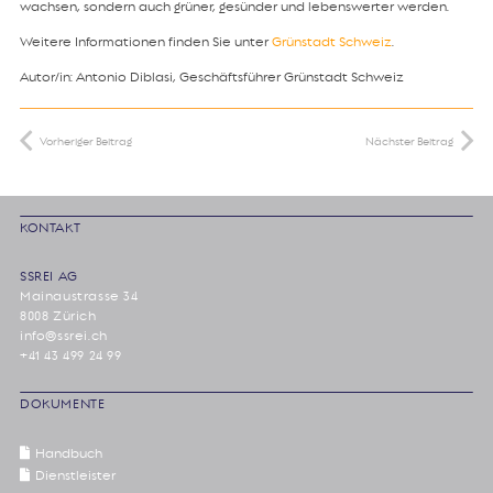
wachsen, sondern auch grüner, gesünder und lebenswerter werden.
Weitere Informationen finden Sie unter
Grünstadt Schweiz
.
Autor/in: Antonio Diblasi, Geschäftsführer Grünstadt Schweiz
Vorheriger Beitrag
Nächster Beitrag
KONTAKT
SSREI AG
Mainaustrasse 34
8008 Zürich
info@ssrei.ch
+41 43 499 24 99
DOKUMENTE
Handbuch
Dienstleister