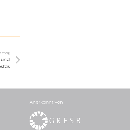
eitrag
l und
ostas
Anerkannt von