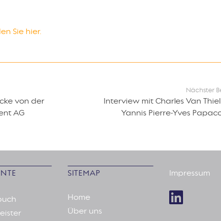
en Sie hier.
Nächster B
ncke von der
Interview mit Charles Van Thie
ent AG
Yannis Pierre-Yves Papac
NTE
SITEMAP
Impressum
Home
buch
Über uns
eister