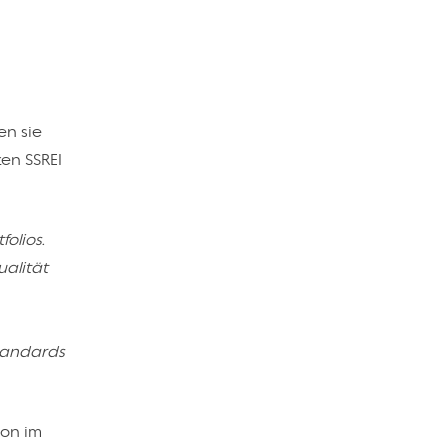
en sie
en SSREI
olios.
ualität
Standards
on im