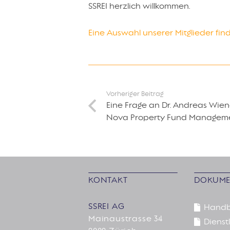
SSREI herzlich willkommen.
Eine Auswahl unserer Mitglieder find
Vorheriger Beitrag
Eine Frage an Dr. Andreas Wie
Nova Property Fund Managem
KONTAKT
DOKUME
SSREI AG
Hand
Mainaustrasse 34
Dienstl