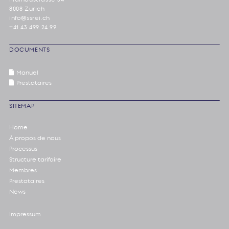
8008 Zurich
info@ssrei.ch
+41 43 499 24 99
DOCUMENTS
Manuel
Prestataires
SITEMAP
Home
À propos de nous
Processus
Structure tarifaire
Membres
Prestataires
News
Impressum