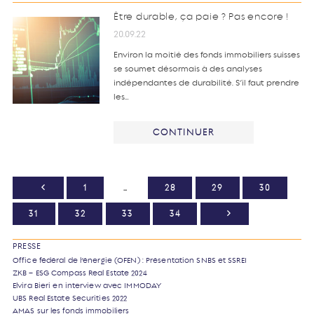
Être durable, ça paie ? Pas encore !
20.09.22
Environ la moitié des fonds immobiliers suisses
se soumet désormais à des analyses
indépendantes de durabilité. S’il faut prendre
les…
CONTINUER
1
…
28
29
30
31
32
33
34
PRESSE
Office fédéral de l’énergie (OFEN) : Présentation SNBS et SSREI
ZKB – ESG Compass Real Estate 2024
Elvira Bieri en interview avec IMMODAY
UBS Real Estate Securities 2022
AMAS sur les fonds immobiliers