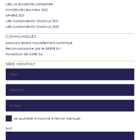
UBS La durabilité comparée
IMMOBILIEN Business 2022
SPHERE 2021
UBS Sustainability Shortcut 2021
UBS Sustainability Shortcut 2020
COMMUNIQUÉS
Advisory Board nouvellement constitué
Reconnaissance par le GRESB B.V.
Fondation de SSREI SA
SSREI MONTHLY
Je souhaite m'inscrire à l'envoi mensuel.
5+2?