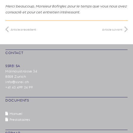
Merci beaucoup, Monsieur Bofinger, pour le temps que vous nous avez
consacré et pour cet entretien intéressant.
Article précédent
Article suivant
CONTACT
SSREI SA
Mainaustrasse 34
8008 Zurich
info@ssrei.ch
+41 43 499 24 99
DOCUMENTS
Manuel
Prestataires
SITEMAP