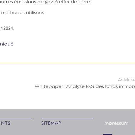
autres émissions de gaz à effet de serre
 méthodes utilisées
1.2024.
uniqué
Article s
Whitepaper : Analyse ESG des fonds immobi
NTS
SITEMAP
Impressum