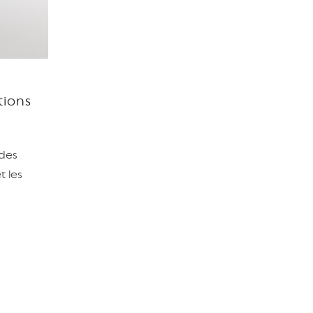
tions
ndes
t les