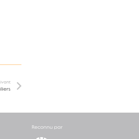
uivant
liers
Reconnu par