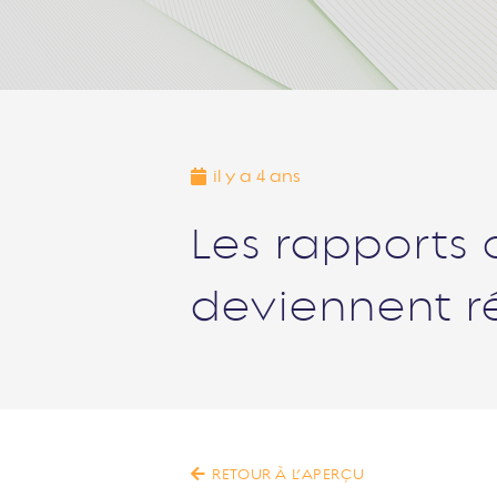
il y a 4 ans
Les rapports 
deviennent ré
RETOUR À L’APERÇU