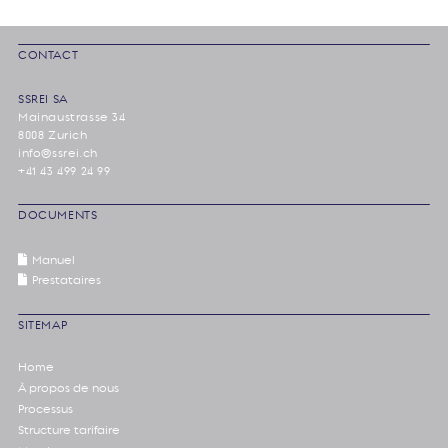
CONTACT
SSREI SA
Mainaustrasse 34
8008 Zurich
info@ssrei.ch
+41 43 499 24 99
DOCUMENTS
Manuel
Prestataires
SITEMAP
Home
À propos de nous
Processus
Structure tarifaire