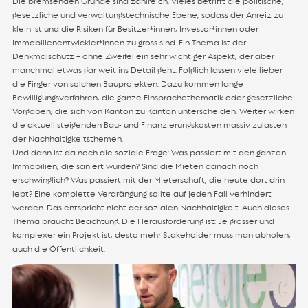
Die bremsenden Gründe sind zahlreich. Vieles betrifft die politische,
gesetzliche und verwaltungstechnische Ebene, sodass der Anreiz zu
klein ist und die Risiken für Besitzer*innen, Investor*innen oder
Immobilienentwickler*innen zu gross sind. Ein Thema ist der
Denkmalschutz – ohne Zweifel ein sehr wichtiger Aspekt, der aber
manchmal etwas gar weit ins Detail geht. Folglich lassen viele lieber
die Finger von solchen Bauprojekten. Dazu kommen lange
Bewilligungsverfahren, die ganze Einsprachethematik oder gesetzliche
Vorgaben, die sich von Kanton zu Kanton unterscheiden. Weiter wirken
die aktuell steigenden Bau- und Finanzierungskosten massiv zulasten
der Nachhaltigkeitsthemen.
Und dann ist da noch die soziale Frage: Was passiert mit den ganzen
Immobilien, die saniert wurden? Sind die Mieten danach noch
erschwinglich? Was passiert mit der Mieterschaft, die heute dort drin
lebt? Eine komplette Verdrängung sollte auf jeden Fall verhindert
werden. Das entspricht nicht der sozialen Nachhaltigkeit. Auch dieses
Thema braucht Beachtung. Die Herausforderung ist: Je grösser und
komplexer ein Projekt ist, desto mehr Stakeholder muss man abholen,
auch die Öffentlichkeit.