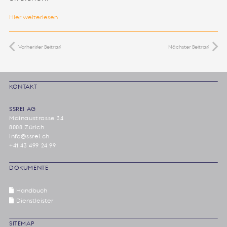
Hier weiterlesen
Vorheriger Beitrag
Nächster Beitrag
KONTAKT
SSREI AG
Mainaustrasse 34
8008 Zürich
info@ssrei.ch
+41 43 499 24 99
DOKUMENTE
Handbuch
Dienstleister
SITEMAP