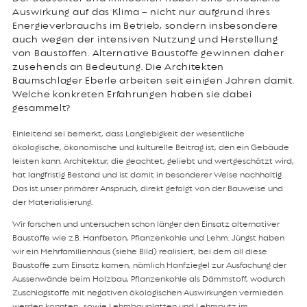
Auswirkung auf das Klima – nicht nur aufgrund ihres
Energieverbrauchs im Betrieb, sondern insbesondere
auch wegen der intensiven Nutzung und Herstellung
von Baustoffen. Alternative Baustoffe gewinnen daher
zusehends an Bedeutung. Die Architekten
Baumschlager Eberle arbeiten seit einigen Jahren damit.
Welche konkreten Erfahrungen haben sie dabei
gesammelt?
Einleitend sei bemerkt, dass Langlebigkeit der wesentliche
ökologische, ökonomische und kulturelle Beitrag ist, den ein Gebäude
leisten kann. Architektur, die geachtet, geliebt und wertgeschätzt wird,
hat langfristig Bestand und ist damit in besonderer Weise nachhaltig.
Das ist unser primärer Anspruch, direkt gefolgt von der Bauweise und
der Materialisierung.
Wir forschen und untersuchen schon länger den Einsatz alternativer
Baustoffe wie z.B. Hanfbeton, Pflanzenkohle und Lehm. Jüngst haben
wir ein Mehrfamilienhaus (siehe Bild) realisiert, bei dem all diese
Baustoffe zum Einsatz kamen, nämlich Hanfziegel zur Ausfachung der
Aussenwände beim Holzbau, Pflanzenkohle als Dämmstoff, wodurch
Zuschlagstoffe mit negativen ökologischen Auswirkungen vermieden
werden konnten., sowie Lehmbauplatten und Lehmputz im