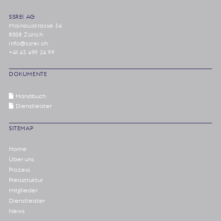
SSREI AG
Mainaustrasse 34
8008 Zürich
info@ssrei.ch
+41 43 499 24 99
DOKUMENTE
Handbuch
Dienstleister
SITEMAP
Home
Über uns
Prozess
Preisstruktur
Mitglieder
Dienstleister
News