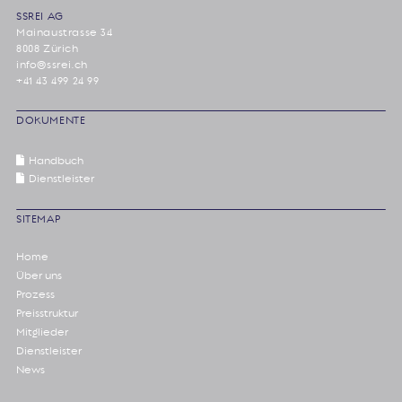
SSREI AG
Mainaustrasse 34
8008 Zürich
info@ssrei.ch
+41 43 499 24 99
DOKUMENTE
Handbuch
Dienstleister
SITEMAP
Home
Über uns
Prozess
Preisstruktur
Mitglieder
Dienstleister
News