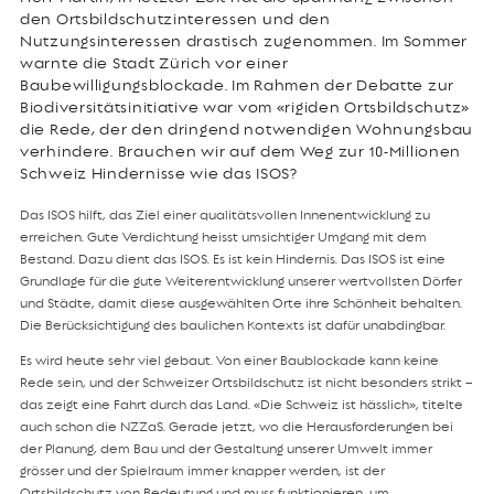
den Ortsbildschutzinteressen und den
Nutzungsinteressen drastisch zugenommen. Im Sommer
warnte die Stadt Zürich vor einer
Baubewilligungsblockade. Im Rahmen der Debatte zur
Biodiversitätsinitiative war vom «rigiden Ortsbildschutz»
die Rede, der den dringend notwendigen Wohnungsbau
verhindere. Brauchen wir auf dem Weg zur 10-Millionen
Schweiz Hindernisse wie das ISOS?
Das ISOS hilft, das Ziel einer qualitätsvollen Innenentwicklung zu
erreichen. Gute Verdichtung heisst umsichtiger Umgang mit dem
Bestand. Dazu dient das ISOS. Es ist kein Hindernis. Das ISOS ist eine
Grundlage für die gute Weiterentwicklung unserer wertvollsten Dörfer
und Städte, damit diese ausgewählten Orte ihre Schönheit behalten.
Die Berücksichtigung des baulichen Kontexts ist dafür unabdingbar.
Es wird heute sehr viel gebaut. Von einer Baublockade kann keine
Rede sein, und der Schweizer Ortsbildschutz ist nicht besonders strikt –
das zeigt eine Fahrt durch das Land. «Die Schweiz ist hässlich», titelte
auch schon die NZZaS. Gerade jetzt, wo die Herausforderungen bei
der Planung, dem Bau und der Gestaltung unserer Umwelt immer
grösser und der Spielraum immer knapper werden, ist der
Ortsbildschutz von Bedeutung und muss funktionieren, um