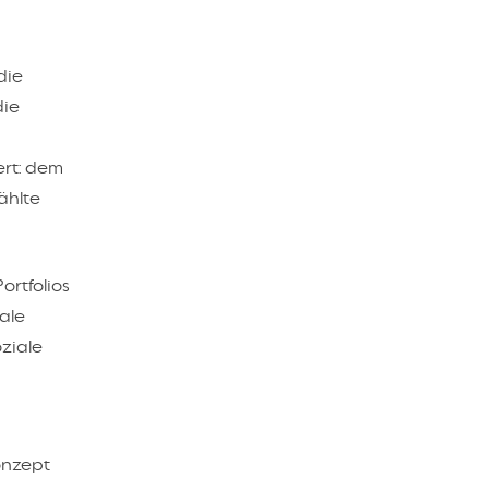
die
die
ert: dem
ählte
ortfolios
iale
oziale
onzept