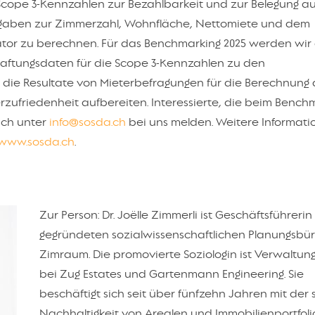
 Scope 3-Kennzahlen zur Bezahlbarkeit und zur Belegung au
ngaben zur Zimmerzahl, Wohnfläche, Nettomiete und dem
tor zu berechnen. Für das Benchmarking 2025 werden wir
haftungsdaten für die Scope 3-Kennzahlen zu den
die Resultate von Mieterbefragungen für die Berechnung 
rzufriedenheit aufbereiten. Interessierte, die beim Bench
ich unter
info@sosda.ch
bei uns melden. Weitere Informat
www.sosda.ch
.
Zur Person: Dr. Joëlle Zimmerli ist Geschäftsführerin 
gegründeten sozialwissenschaftlichen Planungsbü
Zimraum. Die promovierte Soziologin ist Verwaltung
bei Zug Estates und Gartenmann Engineering. Sie
beschäftigt sich seit über fünfzehn Jahren mit der 
Nachhaltigkeit von Arealen und Immobilienportfolio