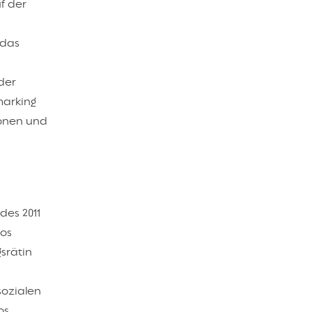
f der
 das
der
marking
ionen und
des 2011
ros
srätin
sozialen
s.