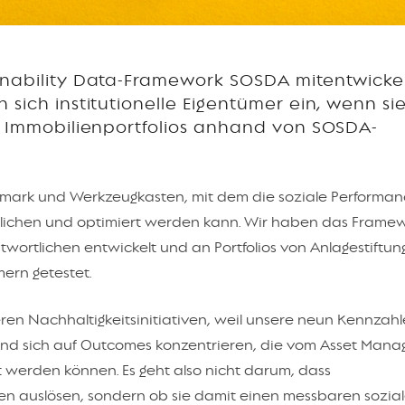
inability Data-Framework SOSDA mitentwicke
 sich institutionelle Eigentümer ein, wenn si
er Immobilienportfolios anhand von SOSDA-
hmark und Werkzeugkasten, mit dem die soziale Performa
glichen und optimiert werden kann. Wir haben das Framew
wortlichen entwickelt und an Portfolios von Anlagestiftun
ern getestet.
en Nachhaltigkeitsinitiativen, weil unsere neun Kennzahl
 und sich auf Outcomes konzentrieren, die vom Asset Man
t werden können. Es geht also nicht darum, dass
en auslösen, sondern ob sie damit einen messbaren sozia