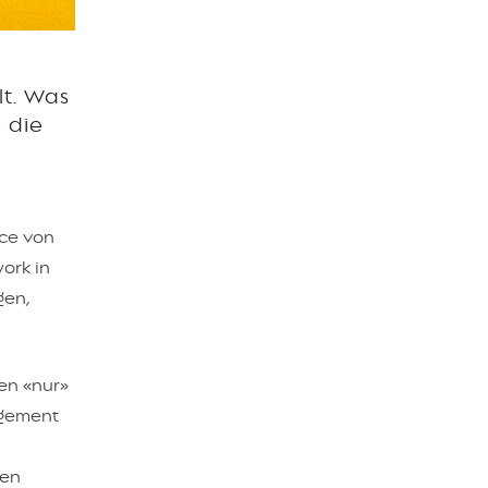
lt. Was
e die
nce von
ork in
gen,
en «nur»
agement
len