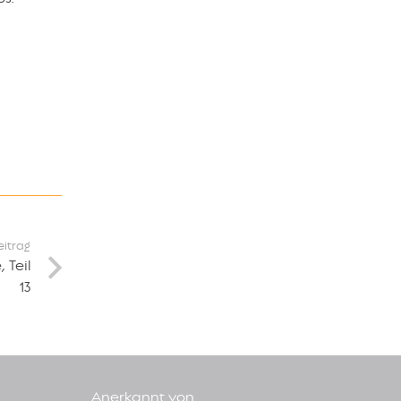
eitrag
 Teil
13
Anerkannt von