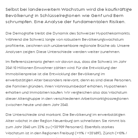
Selbst bei landesweitem Wachstum wird die kaufkräftige
Bevölkerung in Schlüsselregionen wie Genf und Bern
schrumpfen. Eine Analyse der fundamentalen Risiken.
Die Demografie treibt die Dynamik des Schweizer Hypothekarmarkts.
Während die Schweiz lange von robustem Bevölkerungswachstum
profitierte, zeichnen sich unübersehbare regionale Brüche ab. Unsere
Analysen zeigen: Diese Unterschiede werden weiter zunehmen.
Im Referenzszenario gehen wir davon aus, dass die Schweiz im Jahr
2041 10 Millionen Einwohner zählen wird. Für die Entwicklung der
Immobilienpreise ist die Entwicklung der Bevölkerung im
erwerbstätigen Alter besonders relevant, denn es sind diese Personen,
die Familien gründen, ihren Wohnraumbedarf erhöhen, Hypotheken
erhalten und Immobilien kaufen. Wir vergleichen also das Wachstum
dieser Altersgruppe in den verschiedenen Arbeitsmarktgrossregionen
zwischen heute und dem Jahr 2040.
Die Unterschiede sind markant. Die Bevölkerung im erwerbstätigen
Alter wächst in der Region Neuenburg am schnellsten. Sie nimmt bis
zum Jahr 2040 um 23% zu (+30’909 Personen). Ebenfalls starkes
Wachstum ist in den Regionen Freiburg (+11% / +20’689), Zürich (+10% /