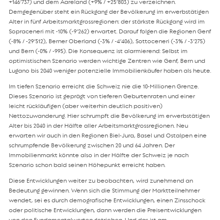
+146’737) und dem Aareland (+9% / +25’803) zu verzeichnen.
Demgegenüber steht ein Rückgang der Bevölkerung im erwerbstätigen
Alter in fünf Arbeitsmarktgrossregionen: der stärkste Rückgang wird im
Sopraceneri mit -10% (-9’262) erwartet. Darauf folgen die Regionen Genf
(-8% / -29’512), Berner Oberland (-3% / -4’406), Sottoceneri (-3% / -3’275)
und Bern (-0% / -995). Die Konsequenz ist alarmierend: Selbst im
optimistischen Szenario werden wichtige Zentren wie Genf, Bern und
Lugano bis 2040 weniger potenzielle Immobilienkäufer haben als heute.
Im tiefen Szenario erreicht die Schweiz nie die 10-Millionen Grenze.
Dieses Szenario ist geprägt von tieferen Geburtenraten und einer
leicht rückläufigen (aber weiterhin deutlich positiven)
Nettozuwanderung. Hier schrumpft die Bevölkerung im erwerbstätigen
Alter bis 2040 in der Hälfte aller Arbeitsmarktgrossregionen. Neu
erwarten wir auch in den Regionen Biel-Jura, Basel und Ostalpen eine
schrumpfende Bevölkerung zwischen 20 und 64 Jahren. Der
Immobilienmarkt könnte also in der Hälfte der Schweiz je nach
Szenario schon bald seinen Höhepunkt erreicht haben.
Diese Entwicklungen weiter zu beobachten, wird zunehmend an
Bedeutung gewinnen. Wenn sich die Stimmung der Marktteilnehmer
wendet, sei es durch demografische Entwicklungen, einen Zinsschock
oder politische Entwicklungen, dann werden die Preisentwicklungen
von den Fundamentalwerten getrieben. Und das ist am