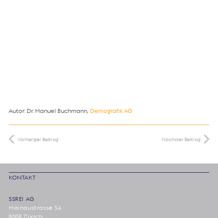
Autor: Dr. Manuel Buchmann,
Demografik AG
Vorheriger Beitrag
Nächster Beitrag
KONTAKT
SSREI AG
Mainaustrasse 34
8008 Zürich