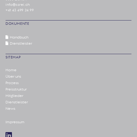
info@ssrei.ch
+41 43 499 24 99
DOKUMENTE
Handbuch
Dienstleister
SITEMAP
Home
Über uns
Prozess
Preisstruktur
Mitglieder
Dienstleister
News
Impressum