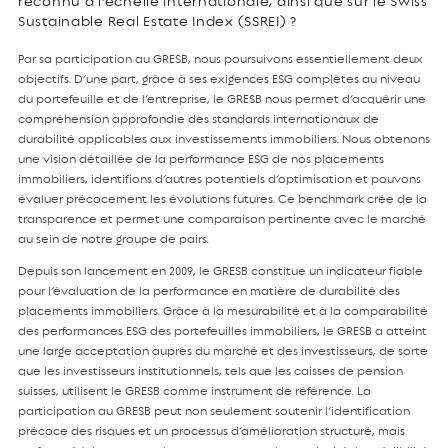
reconnu à l’échelle internationale, ainsi que sur le Swiss
Sustainable Real Estate Index (SSREI) ?
Par sa participation au GRESB, nous poursuivons essentiellement deux
objectifs. D’une part, grâce à ses exigences ESG complètes au niveau
du portefeuille et de l’entreprise, le GRESB nous permet d’acquérir une
compréhension approfondie des standards internationaux de
durabilité applicables aux investissements immobiliers. Nous obtenons
une vision détaillée de la performance ESG de nos placements
immobiliers, identifions d’autres potentiels d’optimisation et pouvons
évaluer précocement les évolutions futures. Ce benchmark crée de la
transparence et permet une comparaison pertinente avec le marché
au sein de notre groupe de pairs.
Depuis son lancement en 2009, le GRESB constitue un indicateur fiable
pour l’évaluation de la performance en matière de durabilité des
placements immobiliers. Grâce à la mesurabilité et à la comparabilité
des performances ESG des portefeuilles immobiliers, le GRESB a atteint
une large acceptation auprès du marché et des investisseurs, de sorte
que les investisseurs institutionnels, tels que les caisses de pension
suisses, utilisent le GRESB comme instrument de référence. La
participation au GRESB peut non seulement soutenir l’identification
précoce des risques et un processus d’amélioration structuré, mais