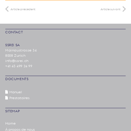
Article précédent
Article suivant
CONTACT
SSREI SA
Mainaustrasse 34
8008 Zurich
info@ssrei.ch
+41 43 499 24 99
DOCUMENTS
Manuel
Prestataires
SITEMAP
Home
À propos de nous