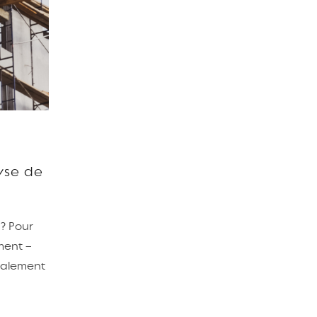
yse de
 ? Pour
ment –
cialement