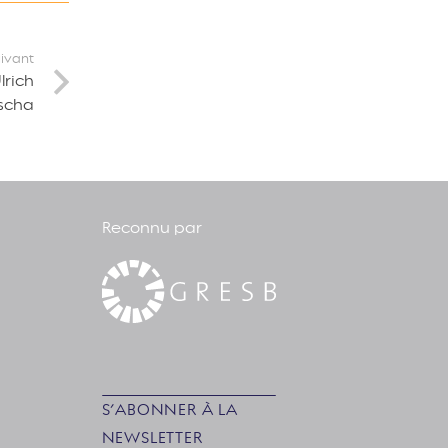
uivant
lrich
scha
Reconnu par
S’ABONNER À LA
NEWSLETTER