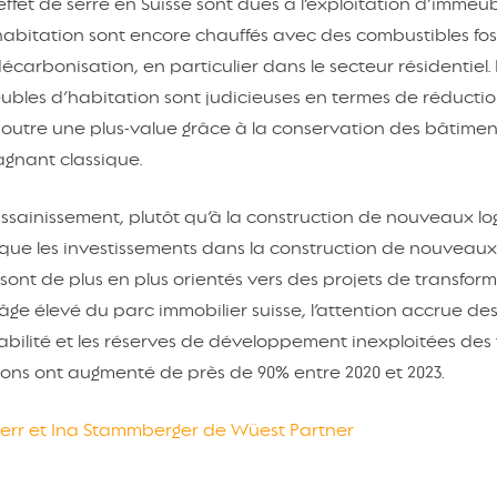
ffet de serre en Suisse sont dues à l’exploitation d’immeu
abitation sont encore chauffés avec des combustibles fossil
carbonisation, en particulier dans le secteur résidentiel. 
bles d’habitation sont judicieuses en termes de réducti
en outre une plus-value grâce à la conservation des bâtimen
agnant classique.
assainissement, plutôt qu’à la construction de nouveaux l
 que les investissements dans la construction de nouveaux
 sont de plus en plus orientés vers des projets de transform
âge élevé du parc immobilier suisse, l’attention accrue de
urabilité et les réserves de développement inexploitées des 
ons ont augmenté de près de 90% entre 2020 et 2023.
erherr et Ina Stammberger de Wüest Partner