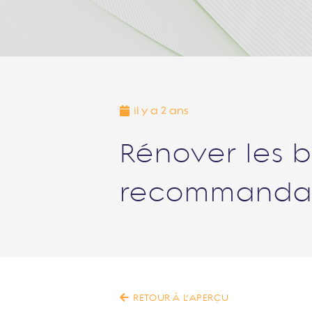
il y a 2 ans
Rénover les b
recommandat
RETOUR À L’APERÇU