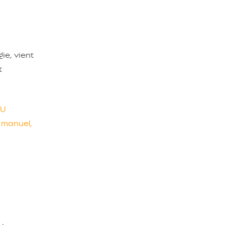
ie, vient
t
MU
u manuel,