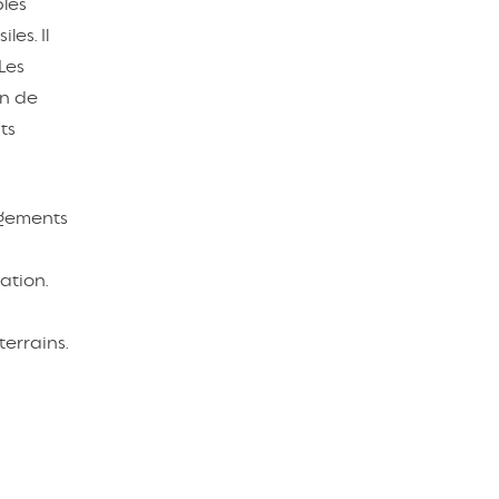
bles
es. Il
Les
on de
ts
ogements
ation.
s
terrains.