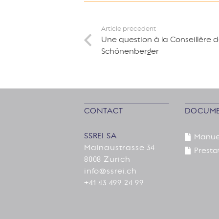
Article précédent
Une question à la Conseillère 
Schönenberger
CONTACT
DOCUME
SSREI SA
Manue
Mainaustrasse 34
Presta
8008 Zurich
info@ssrei.ch
+41 43 499 24 99