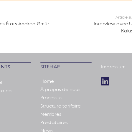
Article s
des États Andrea Gmür-
Interview avec U
Kalu
NTS
SITEMAP
Impressum
Home
l
À propos de nous
taires
Processus
Structure tarifaire
Membres
Prestataires
News