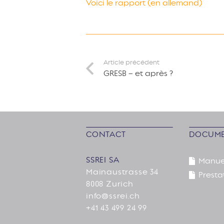
Voici le rapport (en allemand)
Article précédent
GRESB – et après ?
CONTACT
DOCUME
SSREI SA
Manue
Mainaustrasse 34
Presta
8008 Zurich
info@ssrei.ch
+41 43 499 24 99