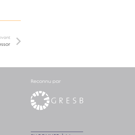
uivant
essor
Reconnu par