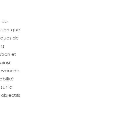
s de
essort que
isques de
urs
ation et
ainsi
 revanche
abilité
sur la
 objectifs