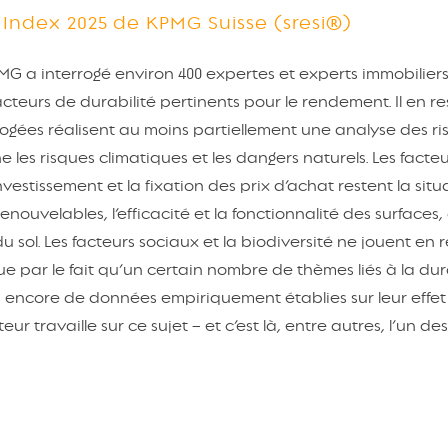
 Index 2025 de KPMG Suisse (sresi®)
MG a interrogé environ 400 expertes et experts immobilier
acteurs de durabilité pertinents pour le rendement. Il en r
rrogées réalisent au moins partiellement une analyse des r
e les risques climatiques et les dangers naturels. Les facte
vestissement et la fixation des prix d’achat restent la situ
 renouvelables, l’efficacité et la fonctionnalité des surfaces, 
u sol. Les facteurs sociaux et la biodiversité ne jouent en
ue par le fait qu’un certain nombre de thèmes liés à la dur
as encore de données empiriquement établies sur leur effet 
r travaille sur ce sujet – et c’est là, entre autres, l’un des