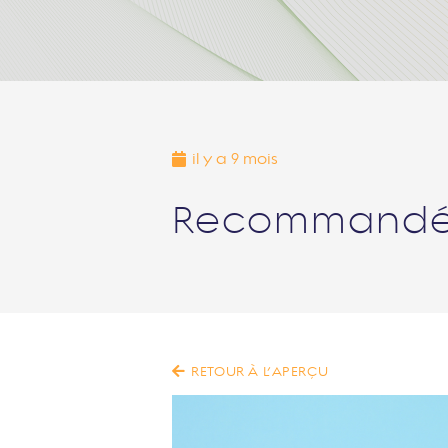
il y a 9 mois
Recommandé à
RETOUR À L’APERÇU