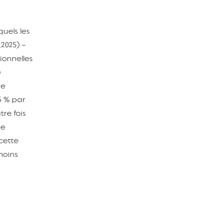
quels les
.2025) –
ionnelles
é
de
5 % par
re fois
ée
cette
moins