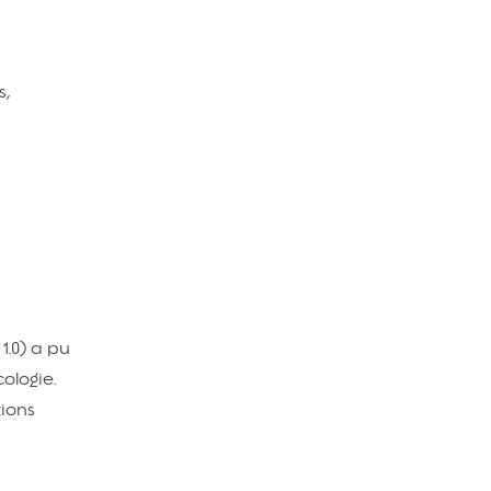
s,
1.0) a pu
ologie.
tions