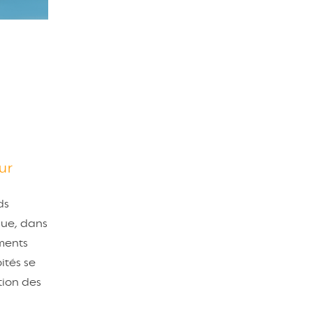
ur
ds
que, dans
ements
ités se
tion des